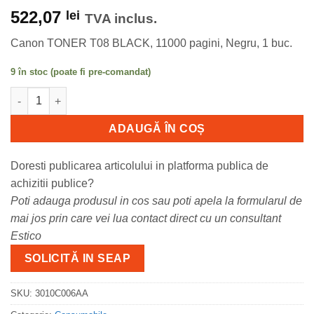
522,07
lei
TVA inclus.
Canon TONER T08 BLACK, 11000 pagini, Negru, 1 buc.
9 în stoc (poate fi pre-comandat)
Cantitate Toner Canon CRG-T08 black, 11k pagini, pentru i-SEN
ADAUGĂ ÎN COȘ
Doresti publicarea articolului in platforma publica de
achizitii publice?
Poti adauga produsul in cos sau poti apela la formularul de
mai jos prin care vei lua contact direct cu un consultant
Estico
SOLICITĂ IN SEAP
SKU:
3010C006AA