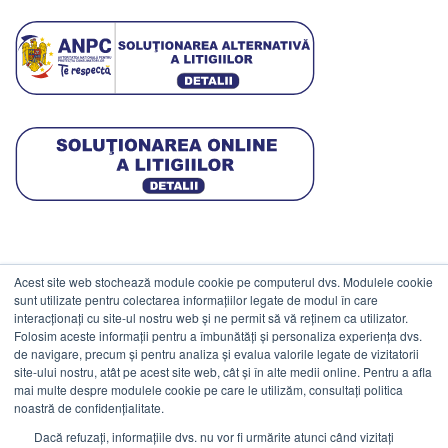
Acest site web stochează module cookie pe computerul dvs. Modulele cookie
DATE COMERCIALE
sunt utilizate pentru colectarea informațiilor legate de modul în care
interacționați cu site-ul nostru web și ne permit să vă reținem ca utilizator.
Folosim aceste informații pentru a îmbunătăți și personaliza experiența dvs.
ESTICO S.R.L.
de navigare, precum și pentru analiza și evalua valorile legate de vizitatorii
CIF: RO1094402.
site-ului nostru, atât pe acest site web, cât și în alte medii online. Pentru a afla
mai multe despre modulele cookie pe care le utilizăm, consultați politica
Reg.Com: J08/469/1991.
noastră de confidențialitate.
Dacă refuzați, informațiile dvs. nu vor fi urmărite atunci când vizitați