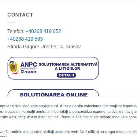
CONTACT
Telefon:
+40268 419 052
+40268 419 563
Strada Grigore Ureche 14, Brasov
terul dvs. Modulele cookie sunt utilizate pentru colectarea informațiilor legate de 
losim aceste informații pentru a îmbunătăți și personaliza experiența dvs. de navigar
est site web, cât și în alte medii online. Pentru a afla mai multe despre modulele cooki
vor fi urmărite atunci când vizitați acest site web. Va fi utilizat un singur modul cook
ărit.