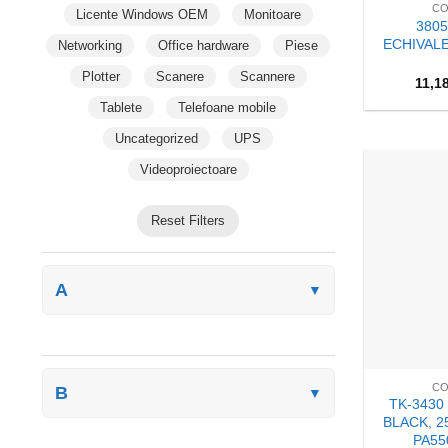
CO
Licente Windows OEM
Monitoare
380
ECHIVAL
Networking
Office hardware
Piese
Plotter
Scanere
Scannere
11,1
Tablete
Telefoane mobile
Uncategorized
UPS
Videoproiectoare
Reset Filters
A
▼
+
CO
B
▼
TK-3430
BLACK, 2
PA55