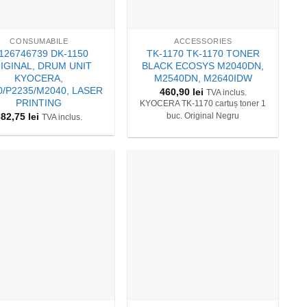
+
CONSUMABILE
ACCESSORIES
126746739 DK-1150
TK-1170 TK-1170 TONER
IGINAL, DRUM UNIT
BLACK ECOSYS M2040DN,
KYOCERA,
M2540DN, M2640IDW
0/P2235/M2040, LASER
460,90
lei
TVA inclus.
PRINTING
KYOCERA TK-1170 cartuș toner 1
682,75
lei
buc. Original Negru
TVA inclus.
+