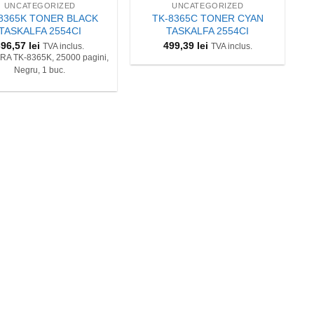
UNCATEGORIZED
UNCATEGORIZED
8365K TONER BLACK
TK-8365C TONER CYAN
TASKALFA 2554CI
TASKALFA 2554CI
396,57
lei
499,39
lei
TVA inclus.
TVA inclus.
A TK-8365K, 25000 pagini,
Negru, 1 buc.