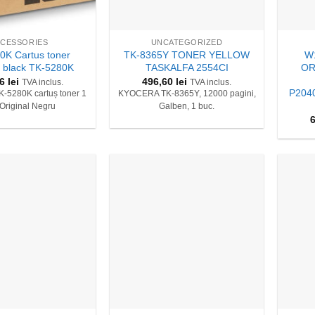
+
+
CESSORIES
UNCATEGORIZED
0K Cartus toner
TK-8365Y TONER YELLOW
W
 black TK-5280K
TASKALFA 2554CI
OR
26
lei
496,60
lei
TVA inclus.
TVA inclus.
P204
5280K cartuș toner 1
KYOCERA TK-8365Y, 12000 pagini,
 Original Negru
Galben, 1 buc.
+
+