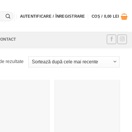
AUTENTIFICARE / ÎNREGISTRARE
COȘ /
0,00
LEI
CONTACT
Sortat
de rezultate
după
cele
mai
recente