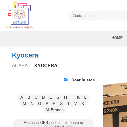
Skip
to
Caută
content
după:
HOME
Kyocera
ACASA
-
KYOCERA
Doar în stoc
A
B
C
D
E
G
H
I
K
L
M
N
O
P
R
S
T
V
X
All Brands
Accesorii OPB pentru imprimante si
multifunctionale de birou