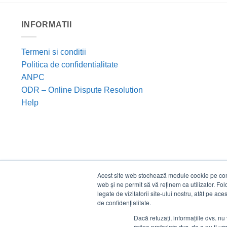
INFORMATII
Termeni si conditii
Politica de confidentialitate
ANPC
ODR – Online Dispute Resolution
Help
Acest site web stochează module cookie pe compu
web și ne permit să vă reținem ca utilizator. Fo
legate de vizitatorii site-ului nostru, atât pe ac
de confidențialitate.
Dacă refuzați, informațiile dvs. nu 
reține preferința dvs. de a nu fi urm