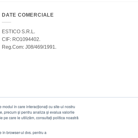
DATE COMERCIALE
ESTICO S.R.L.
CIF: RO1094402.
Reg.Com: J08/469/1991.
modul în care interacționați cu site-ul nostru
e, precum și pentru analiza și evalua valorile
e pe care le utilizăm, consultați politica noastră
ie în browser-ul dvs. pentru a