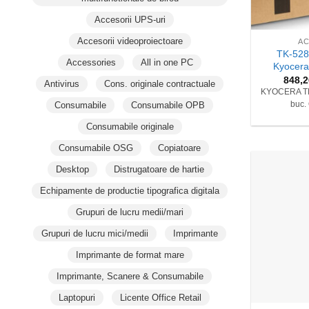
+
Accesorii UPS-uri
Accesorii videoproiectoare
AC
TK-528
Accessories
All in one PC
Kyocera
848,
Antivirus
Cons. originale contractuale
KYOCERA TK-
Consumabile
Consumabile OPB
buc.
Consumabile originale
Consumabile OSG
Copiatoare
Desktop
Distrugatoare de hartie
Echipamente de productie tipografica digitala
Grupuri de lucru medii/mari
Grupuri de lucru mici/medii
Imprimante
Imprimante de format mare
Imprimante, Scanere & Consumabile
+
Laptopuri
Licente Office Retail