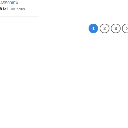
A5500IFX
18
lei
TVA inclus.
1
2
3