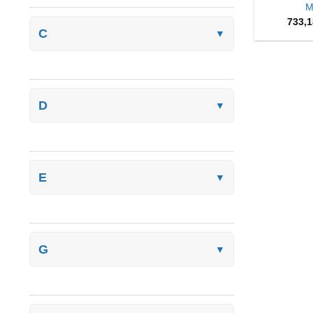
M
733,
C
▼
D
▼
E
▼
G
▼