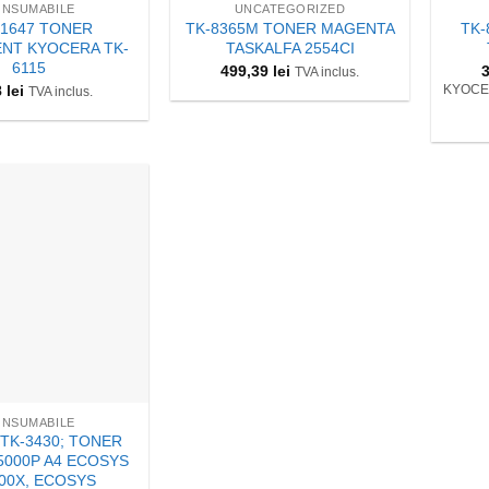
NSUMABILE
UNCATEGORIZED
51647 TONER
TK-8365M TONER MAGENTA
TK-
ENT KYOCERA TK-
TASKALFA 2554CI
6115
499,39
lei
TVA inclus.
8
lei
KYOCER
TVA inclus.
NSUMABILE
 TK-3430; TONER
5000P A4 ECOSYS
00X, ECOSYS