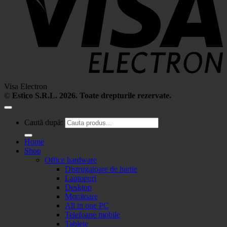
Visa Electron
©
Estico S.R.L. 2026. Toate drepturile rezervate.
Caută după:
Home
Shop
Office hardware
Distrugatoare de hartie
Laptopuri
Desktop
Monitoare
All in one PC
Telefoane mobile
Tablete