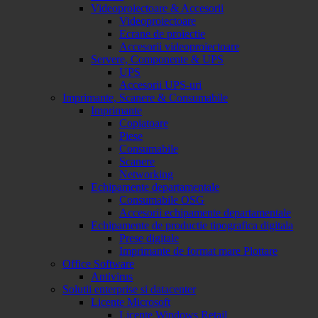
Videoproiectoare & Accesorii
Videoproiectoare
Ecrane de proiectie
Accesorii videoproiectoare
Servere, Componente & UPS
UPS
Accesorii UPS-uri
Imprimante, Scanere & Consumabile
Imprimante
Copiatoare
Piese
Consumabile
Scanere
Networking
Echipamente departamentale
Consumabile OSG
Accesorii echipamente departamentale
Echipamente de productie tipografica digitala
Prese digitale
Imprimante de format mare Plottare
Office Software
Antivirus
Solutii enterprise si datacenter
Licente Microsoft
Licente Windows Retail