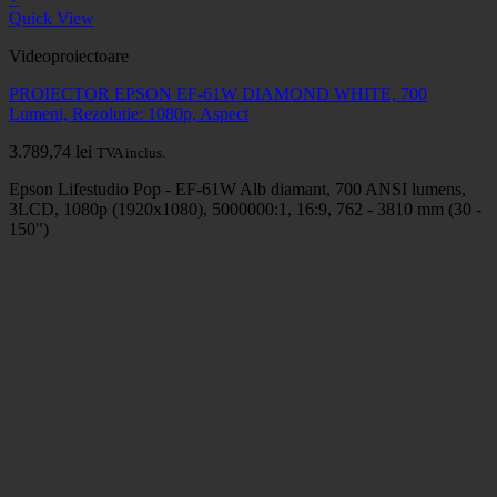
Quick View
Videoproiectoare
PROIECTOR EPSON EF-61W DIAMOND WHITE, 700
Lumeni, Rezolutie: 1080p, Aspect
3.789,74
lei
TVA inclus.
Epson Lifestudio Pop - EF-61W Alb diamant, 700 ANSI lumens,
3LCD, 1080p (1920x1080), 5000000:1, 16:9, 762 - 3810 mm (30 -
150")