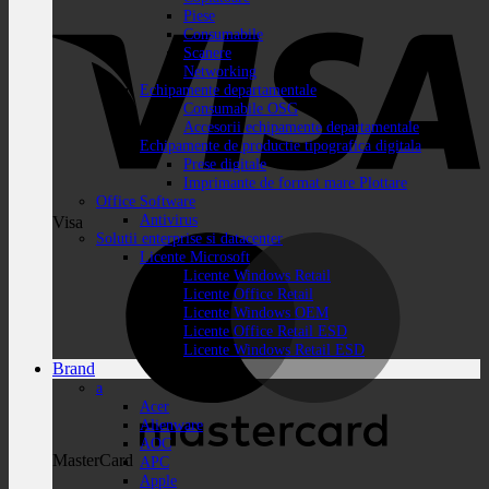
Piese
Consumabile
Scanere
Networking
Echipamente departamentale
Consumabile OSG
Accesorii echipamente departamentale
Echipamente de productie tipografica digitala
Prese digitale
Imprimante de format mare Plottare
Office Software
Antivirus
Visa
Solutii enterprise si datacenter
Licente Microsoft
Licente Windows Retail
Licente Office Retail
Licente Windows OEM
Licente Office Retail ESD
Licente Windows Retail ESD
Brand
a
Acer
Alienware
AOC
MasterCard
APC
Apple