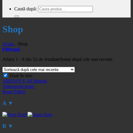
Caută după:
Shop
Acasa
-
Shop
Filtrează
Afișez 1 - 9 din 52 de rezultate
Sortat după cele mai recente
Doar în stoc
A
B
E
O
S
V
X
All Brands
Videoproiectoare
Reset Filters
A
▼
Acer
Asus
B
▼