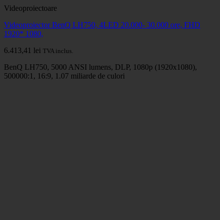
Videoproiectoare
Videoproiector BenQ LH750, 4LED 20.000- 30.000 ore, FHD
1920* 1080,
6.413,41
lei
TVA inclus.
BenQ LH750, 5000 ANSI lumens, DLP, 1080p (1920x1080),
500000:1, 16:9, 1.07 miliarde de culori