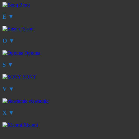
Benq
E
▼
Epson
O
▼
Optoma
S
▼
SONY
V
▼
viewsonic
X
▼
Xiaomi