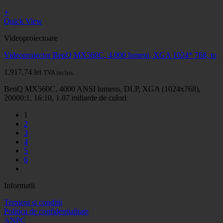
+
Quick View
Videoproiectoare
Videoproiector BenQ MX560C, 4.000 lumeni, XGA 1024* 768, to
1.917,74
lei
TVA inclus.
BenQ MX560C, 4000 ANSI lumens, DLP, XGA (1024x768),
20000:1, 16:10, 1.07 miliarde de culori
1
2
3
4
5
6
Informatii
Termeni si conditii
Politica de confidentialitate
ANPC