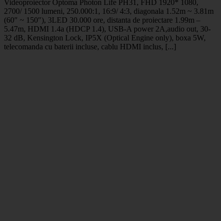
Videoproiector Optoma Photon Life PH31, FHD 1920* 1080,
2700/ 1500 lumeni, 250.000:1, 16:9/ 4:3, diagonala 1.52m ~ 3.81m
(60″ ~ 150″), 3LED 30.000 ore, distanta de proiectare 1.99m –
5.47m, HDMI 1.4a (HDCP 1.4), USB-A power 2A,audio out, 30-
32 dB, Kensington Lock, IP5X (Optical Engine only), boxa 5W,
telecomanda cu baterii incluse, cablu HDMI inclus, [...]