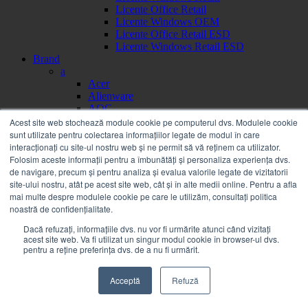
Licente Office Retail
Licente Windows OEM
Licente Office Retail ESD
Licente Windows Retail ESD
Brand
a
Acer
Alienware
AOC
APC
Acest site web stochează module cookie pe computerul dvs. Modulele cookie
Apple
sunt utilizate pentru colectarea informațiilor legate de modul în care
Asrock
interacționați cu site-ul nostru web și ne permit să vă reținem ca utilizator.
Asus
Folosim aceste informații pentru a îmbunătăți și personaliza experiența dvs.
b
de navigare, precum și pentru analiza și evalua valorile legate de vizitatorii
Bachmann
site-ului nostru, atât pe acest site web, cât și în alte medii online. Pentru a afla
Benq
mai multe despre modulele cookie pe care le utilizăm, consultați politica
BOOX
noastră de confidențialitate.
c
Dacă refuzați, informațiile dvs. nu vor fi urmărite atunci când vizitați
Canon
acest site web. Va fi utilizat un singur modul cookie în browser-ul dvs.
Corsair
pentru a reține preferința dvs. de a nu fi urmărit.
d
Dahua
Acceptă
Refuză
DELL
e
Eizo