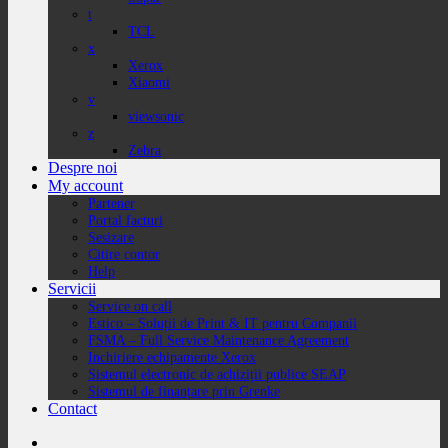
t
TCL
x
Xerox
Xiaomi
v
viewsonic
z
Zebra
Despre noi
My account
Partener
Portal facturi
Sesizare
Citire contor
Help
Servicii
Service on call
Estico – Soluții de Print & IT pentru Companii
FSMA – Full Service Maintenance Agreement
Inchiriere echipamente Xerox
Sistemul electronic de achiziții publice SEAP
Sistemul de finanțare prin Grenke
Contact