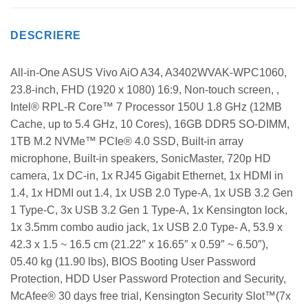
DESCRIERE
All-in-One ASUS Vivo AiO A34, A3402WVAK-WPC1060,
23.8-inch, FHD (1920 x 1080) 16:9, Non-touch screen, ,
Intel® RPL-R Core™ 7 Processor 150U 1.8 GHz (12MB
Cache, up to 5.4 GHz, 10 Cores), 16GB DDR5 SO-DIMM,
1TB M.2 NVMe™ PCIe® 4.0 SSD, Built-in array
microphone, Built-in speakers, SonicMaster, 720p HD
camera, 1x DC-in, 1x RJ45 Gigabit Ethernet, 1x HDMI in
1.4, 1x HDMI out 1.4, 1x USB 2.0 Type-A, 1x USB 3.2 Gen
1 Type-C, 3x USB 3.2 Gen 1 Type-A, 1x Kensington lock,
1x 3.5mm combo audio jack, 1x USB 2.0 Type- A, 53.9 x
42.3 x 1.5 ~ 16.5 cm (21.22″ x 16.65″ x 0.59″ ~ 6.50″),
05.40 kg (11.90 lbs), BIOS Booting User Password
Protection, HDD User Password Protection and Security,
McAfee® 30 days free trial, Kensington Security Slot™(7x