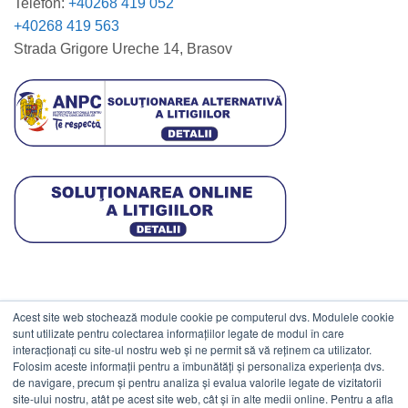
Telefon:
+40268 419 052
+40268 419 563
Strada Grigore Ureche 14, Brasov
Acest site web stochează module cookie pe computerul dvs. Modulele cookie
DATE COMERCIALE
sunt utilizate pentru colectarea informațiilor legate de modul în care
interacționați cu site-ul nostru web și ne permit să vă reținem ca utilizator.
Folosim aceste informații pentru a îmbunătăți și personaliza experiența dvs.
ESTICO S.R.L.
de navigare, precum și pentru analiza și evalua valorile legate de vizitatorii
CIF: RO1094402.
site-ului nostru, atât pe acest site web, cât și în alte medii online. Pentru a afla