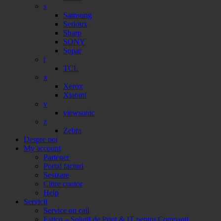
s
Samsung
Serioux
Sharp
SONY
Sopar
t
TCL
x
Xerox
Xiaomi
v
viewsonic
z
Zebra
Despre noi
My account
Partener
Portal facturi
Sesizare
Citire contor
Help
Servicii
Service on call
Estico – Soluții de Print & IT pentru Companii