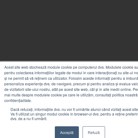
Acest site web stochează module cookie pe computerul dvs. Modulele cookie sun
pentru colectarea informațiilor legate de modul în care interacționați cu site-ul n
și ne permit să vă reținem ca utilizator. Folosim aceste informații pentru a îmbunăt
personaliza experiența dvs. de navigare, precum și pentru analiza și evalua valo
de vizitatorii site-ului nostru, atât pe acest site web, cât și în alte medii online. Pe
mai multe despre modulele cookie pe care le utilizăm, consultați politica noastră
confidențialitate.
Dacă refuzați, informațiile dvs. nu vor fi urmărite atunci când vizitați acest sit
Va fi utilizat un singur modul cookie în browser-ul dvs. pentru a reține preferi
dvs. de a nu fi urmărit.
Acceptă
Refuză