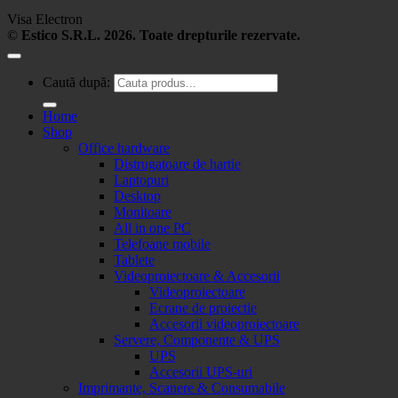
Visa Electron
©
Estico S.R.L. 2026. Toate drepturile rezervate.
Caută după:
Home
Shop
Office hardware
Distrugatoare de hartie
Laptopuri
Desktop
Monitoare
All in one PC
Telefoane mobile
Tablete
Videoproiectoare & Accesorii
Videoproiectoare
Ecrane de proiectie
Accesorii videoproiectoare
Servere, Componente & UPS
UPS
Accesorii UPS-uri
Imprimante, Scanere & Consumabile