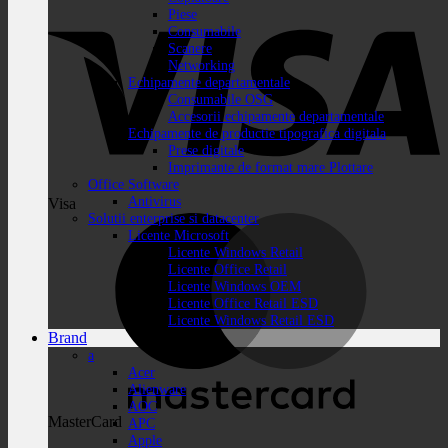
Piese
Consumabile
Scanere
Networking
Echipamente departamentale
Consumabile OSG
Accesorii echipamente departamentale
Echipamente de productie tipografica digitala
Prese digitale
Imprimante de format mare Plottare
Office Software
Antivirus
Visa
Solutii enterprise si datacenter
Licente Microsoft
Licente Windows Retail
Licente Office Retail
Licente Windows OEM
Licente Office Retail ESD
Licente Windows Retail ESD
Brand
a
Acer
Alienware
AOC
MasterCard
APC
Apple