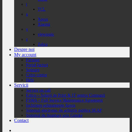
t
TCL
x
Xerox
Xiaomi
v
viewsonic
z
Zebra
Despre noi
My account
Partener
Portal facturi
Sesizare
Citire contor
Help
Servicii
Service on call
Estico – Soluții de Print & IT pentru Companii
FSMA – Full Service Maintenance Agreement
Inchiriere echipamente Xerox
Sistemul electronic de achiziții publice SEAP
Sistemul de finanțare prin Grenke
Contact