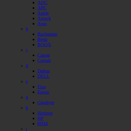
AOC
APC
Apple
Asrock
Asus
b
Bachmann
Benq
BOOX
c
Canon
Corsair
d
Dahua
DELL
e
Eizo
Epson
g
Gigabyte
h
Horizon
HP
HSM
i