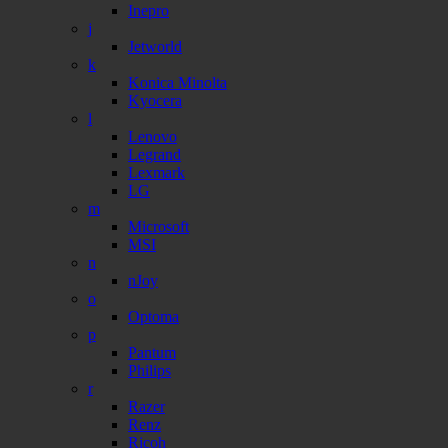
Inepro
j
Jetworld
k
Konica Minolta
Kyocera
l
Lenovo
Legrand
Lexmark
LG
m
Microsoft
MSI
n
nJoy
o
Optoma
p
Pantum
Philips
r
Razer
Renz
Ricoh