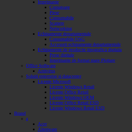
Imprimante
Copiatoare
Piese
Consumabile
Scanere
Networking
Echipamente departamentale
Consumabile OSG
Accesorii echipamente departamentale
Echipamente de productie tipografica digitala
Prese digitale
Imprimante de format mare Plottare
Office Software
Antivirus
Solutii enterprise si datacenter
Licente Microsoft
Licente Windows Retail
Licente Office Retail
Licente Windows OEM
Licente Office Retail ESD
Licente Windows Retail ESD
Brand
a
Acer
Alienware