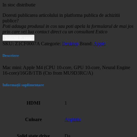
In stoc distributie
Doresti publicarea articolului in platforma publica de achizitii
publice?
Poti adauga produsul in cos sau poti apela la formularul de mai jos
prin care vei lua contact direct cu un consultant Estico
Solicită in seap
SKU:
Z1CF0007A
Categorie:
Desktop
Brand:
Apple
Descriere
Mac mini: Apple M4 (CPU 10-core, GPU 10-core, Neural Engine
16-core)/16GB/1TB (Cto from MU9D3RC/A)
Informații suplimentare
HDMI
1
Culoare
Argintiu
Solid state drive
Da