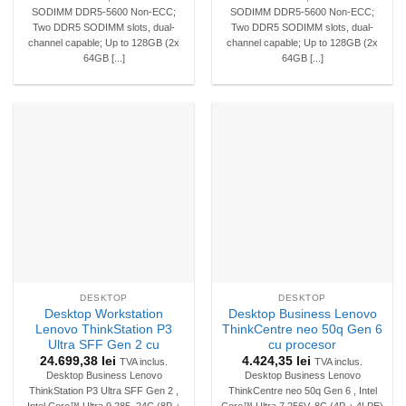
SODIMM DDR5-5600 Non-ECC;
SODIMM DDR5-5600 Non-ECC;
Two DDR5 SODIMM slots, dual-
Two DDR5 SODIMM slots, dual-
channel capable; Up to 128GB (2x
channel capable; Up to 128GB (2x
64GB [...]
64GB [...]
DESKTOP
DESKTOP
Desktop Workstation
Desktop Business Lenovo
Lenovo ThinkStation P3
ThinkCentre neo 50q Gen 6
Ultra SFF Gen 2 cu
cu procesor
24.699,38
lei
4.424,35
lei
TVA inclus.
TVA inclus.
Desktop Business Lenovo
Desktop Business Lenovo
ThinkStation P3 Ultra SFF Gen 2 ,
ThinkCentre neo 50q Gen 6 , Intel
Intel Core™ Ultra 9 285, 24C (8P +
Core™ Ultra 7 256V, 8C (4P + 4LPE)