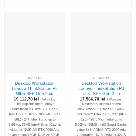
DESKTOP
DESKTOP
Desktop Workstation
Desktop Workstation
Lenovo ThinkStation P3
Lenovo ThinkStation P3
Ultra SFF Gen 2 cu
Ultra SFF Gen 2 cu
19.112,70
lei
17.566,70
lei
TVA inclus.
TVA inclus.
Desktop Business Lenovo
Desktop Business Lenovo
ThinkStation P3 Ultra SFF Gen 2 ,
ThinkStation P3 Ultra SFF Gen 2 ,
Intel Core™ Ultra 9 285, 24C (8P +
Intel Core™ Ultra 7 265, 20C (8P +
16E) / 24T, Max Turbo up to
12E) / 20T, Max Turbo up to
5.6GHz, 36MB Intel® Smart Cache,
5.3GHz, 30MB Intel® Smart Cache,
video 1x NVIDIA® RTX 2000 Ada
video 1x NVIDIA® RTX 2000 Ada
Generation 16GB, RAM 2x 32GB
Generation 16GB, RAM 2x 32GB