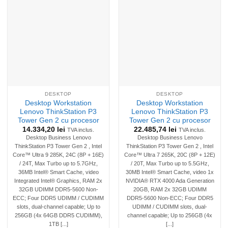
DESKTOP
DESKTOP
Desktop Workstation
Desktop Workstation
Lenovo ThinkStation P3
Lenovo ThinkStation P3
Tower Gen 2 cu procesor
Tower Gen 2 cu procesor
14.334,20
lei
22.485,74
lei
TVA inclus.
TVA inclus.
Desktop Business Lenovo
Desktop Business Lenovo
ThinkStation P3 Tower Gen 2 , Intel
ThinkStation P3 Tower Gen 2 , Intel
Core™ Ultra 9 285K, 24C (8P + 16E)
Core™ Ultra 7 265K, 20C (8P + 12E)
/ 24T, Max Turbo up to 5.7GHz,
/ 20T, Max Turbo up to 5.5GHz,
36MB Intel® Smart Cache, video
30MB Intel® Smart Cache, video 1x
Integrated Intel® Graphics, RAM 2x
NVIDIA® RTX 4000 Ada Generation
32GB UDIMM DDR5-5600 Non-
20GB, RAM 2x 32GB UDIMM
ECC; Four DDR5 UDIMM / CUDIMM
DDR5-5600 Non-ECC; Four DDR5
slots, dual-channel capable; Up to
UDIMM / CUDIMM slots, dual-
256GB (4x 64GB DDR5 CUDIMM),
channel capable; Up to 256GB (4x
1TB [...]
[...]