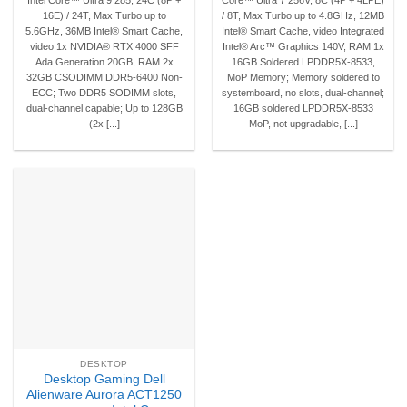
16E) / 24T, Max Turbo up to
/ 8T, Max Turbo up to 4.8GHz, 12MB
5.6GHz, 36MB Intel® Smart Cache,
Intel® Smart Cache, video Integrated
video 1x NVIDIA® RTX 4000 SFF
Intel® Arc™ Graphics 140V, RAM 1x
Ada Generation 20GB, RAM 2x
16GB Soldered LPDDR5X-8533,
32GB CSODIMM DDR5-6400 Non-
MoP Memory; Memory soldered to
ECC; Two DDR5 SODIMM slots,
systemboard, no slots, dual-channel;
dual-channel capable; Up to 128GB
16GB soldered LPDDR5X-8533
(2x [...]
MoP, not upgradable, [...]
DESKTOP
Desktop Gaming Dell
Alienware Aurora ACT1250