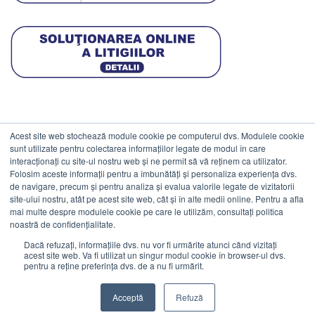
Acest site web stochează module cookie pe computerul dvs. Modulele cookie
DATE COMERCIALE
sunt utilizate pentru colectarea informațiilor legate de modul în care
interacționați cu site-ul nostru web și ne permit să vă reținem ca utilizator.
Folosim aceste informații pentru a îmbunătăți și personaliza experiența dvs.
ESTICO S.R.L.
de navigare, precum și pentru analiza și evalua valorile legate de vizitatorii
CIF: RO1094402.
site-ului nostru, atât pe acest site web, cât și în alte medii online. Pentru a afla
mai multe despre modulele cookie pe care le utilizăm, consultați politica
Reg.Com: J08/469/1991.
noastră de confidențialitate.
Dacă refuzați, informațiile dvs. nu vor fi urmărite atunci când vizitați
acest site web. Va fi utilizat un singur modul cookie în browser-ul dvs.
pentru a reține preferința dvs. de a nu fi urmărit.
Visa
MasterCard
Cash
Stripe
Visa
Acceptă
Refuză
On
Electron
©
Estico S.R.L. 2026. Toate drepturile rezervate.
Delivery