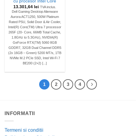
cu procesor Intel Core
13.301,64
lei
TVA inclus.
Dell Gaming Desktop Alienware
Aurora ACT1250, 500W Platinum
Rated PSU, Solid Door & Air Cooler,
Intel(R) Core(TM) Ultra 7 processor
265F (20- Core, 66MB Total Cache,
1.8GHz to 5.3GHz), NVIDIA(R)
GeForce RTX(TM) 5060 8GB
GDDR7, 32GB Dual Channel DDR5
(2x 16GB – Green) 5200 MT/s, 1TB
NVMe M.2 PCIe SSD, Intel Wi-Fi 7
BE200 (2×2) [...]
1
2
3
4
INFORMATII
Termeni si conditii