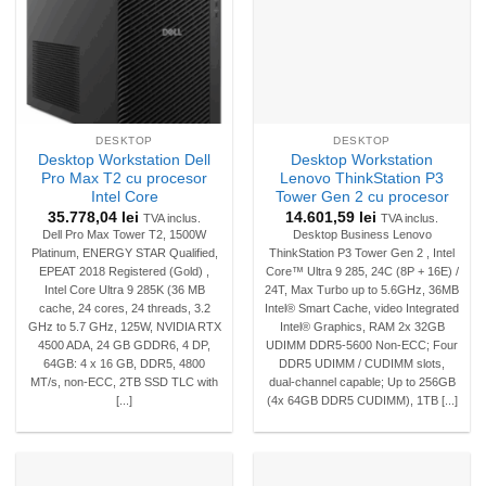
DESKTOP
DESKTOP
Desktop Workstation Dell
Desktop Workstation
Pro Max T2 cu procesor
Lenovo ThinkStation P3
Intel Core
Tower Gen 2 cu procesor
35.778,04
lei
14.601,59
lei
TVA inclus.
TVA inclus.
Dell Pro Max Tower T2, 1500W
Desktop Business Lenovo
Platinum, ENERGY STAR Qualified,
ThinkStation P3 Tower Gen 2 , Intel
EPEAT 2018 Registered (Gold) ,
Core™ Ultra 9 285, 24C (8P + 16E) /
Intel Core Ultra 9 285K (36 MB
24T, Max Turbo up to 5.6GHz, 36MB
cache, 24 cores, 24 threads, 3.2
Intel® Smart Cache, video Integrated
GHz to 5.7 GHz, 125W, NVIDIA RTX
Intel® Graphics, RAM 2x 32GB
4500 ADA, 24 GB GDDR6, 4 DP,
UDIMM DDR5-5600 Non-ECC; Four
64GB: 4 x 16 GB, DDR5, 4800
DDR5 UDIMM / CUDIMM slots,
MT/s, non-ECC, 2TB SSD TLC with
dual-channel capable; Up to 256GB
[...]
(4x 64GB DDR5 CUDIMM), 1TB [...]