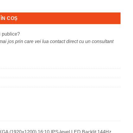
rocesor Intel Core
ÎN COȘ
i publice?
ai jos prin care vei lua contact direct cu un consultant
A (1920×1200) 16:10 IPS-level LED Backlit 144Hz