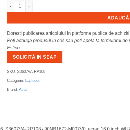
Cantitate Laptop Consumer ASUS Vivobook S16 S3607VA, cu p
ADAUGĂ 
Doresti publicarea articolului in platforma publica de achiziti
Poti adauga produsul in cos sau poti apela la formularul de m
Estico
SOLICITĂ IN SEAP
SKU:
S3607VA-RP108
Categorie:
Laptopuri
Brand:
Asus
6, S3607VA-RP108 / 90NB1672-M007V0, ecran 16.0 inch WUXG