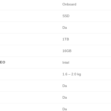
Onboard
SSD
Da
1TB
16GB
DEO
Intel
1.6 – 2.0 kg
Da
Da
Da