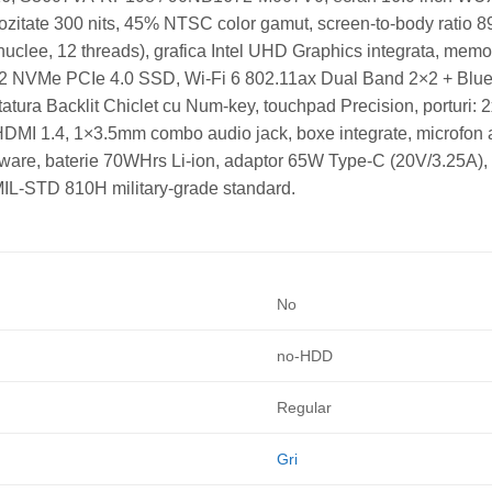
nozitate 300 nits, 45% NTSC color gamut, screen-to-body ratio
nuclee, 12 threads), grafica Intel UHD Graphics integrata, 
M.2 NVMe PCIe 4.0 SSD, Wi-Fi 6 802.11ax Dual Band 2×2 + Blue
tastatura Backlit Chiclet cu Num-key, touchpad Precision, port
HDMI 1.4, 1×3.5mm combo audio jack, boxe integrate, microfon a
re, baterie 70WHrs Li-ion, adaptor 65W Type-C (20V/3.25A), 3
S MIL-STD 810H military-grade standard.
No
no-HDD
Regular
Gri