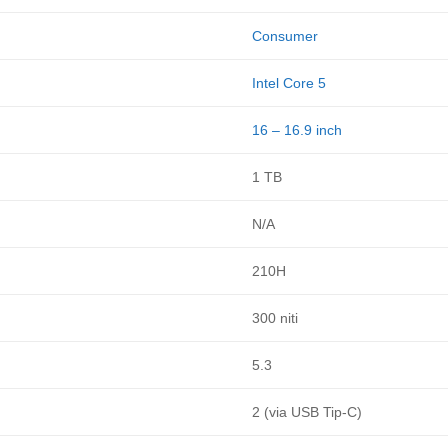
Consumer
Intel Core 5
16 – 16.9 inch
1 TB
N/A
210H
300 niti
5.3
2 (via USB Tip-C)