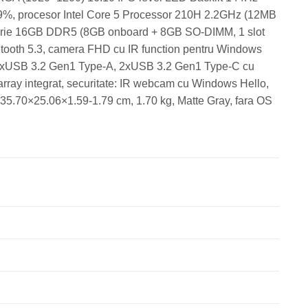
 89%, procesor Intel Core 5 Processor 210H 2.2GHz (12MB
memorie 16GB DDR5 (8GB onboard + 8GB SO-DIMM, 1 slot
tooth 5.3, camera FHD cu IR function pentru Windows
uri: 2xUSB 3.2 Gen1 Type-A, 2xUSB 3.2 Gen1 Type-C cu
rray integrat, securitate: IR webcam cu Windows Hello,
5.70×25.06×1.59-1.79 cm, 1.70 kg, Matte Gray, fara OS