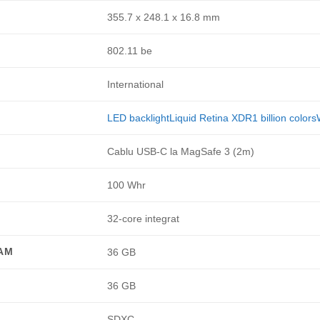
355.7 x 248.1 x 16.8 mm
802.11 be
International
LED backlightLiquid Retina XDR1 billion color
Cablu USB-C la MagSafe 3 (2m)
100 Whr
32-core integrat
AM
36 GB
36 GB
SDXC