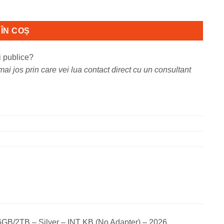
 32-core, Neural
ÎN COȘ
i publice?
ai jos prin care vei lua contact direct cu un consultant
GB/2TB – Silver – INT KB (No Adapter) – 2026