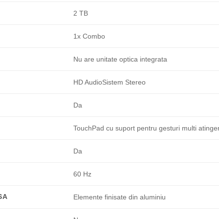
2 TB
1x Combo
Nu are unitate optica integrata
HD AudioSistem Stereo
Da
TouchPad cu suport pentru gesturi multi atinge
Da
60 Hz
SA
Elemente finisate din aluminiu