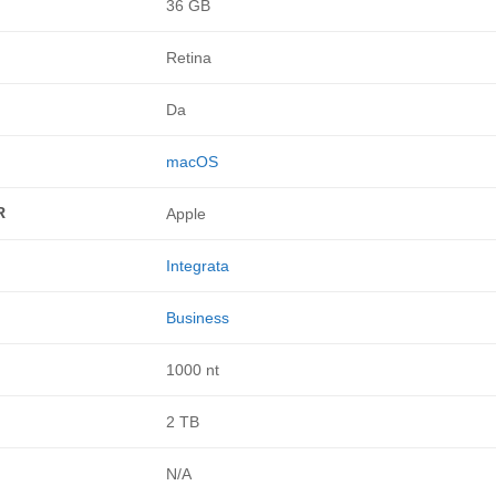
36 GB
Retina
Da
macOS
R
Apple
Integrata
Business
1000 nt
2 TB
N/A