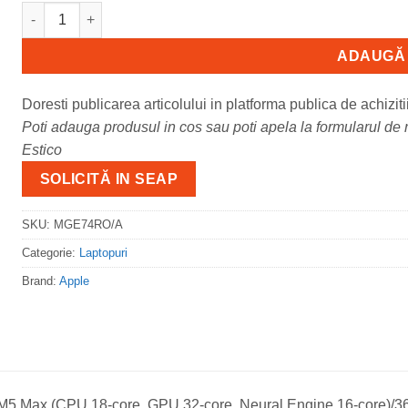
Cantitate MacBook Pro 16.2"/Apple M5 Max (CPU 18-core, GPU
ADAUGĂ 
Doresti publicarea articolului in platforma publica de achiziti
Poti adauga produsul in cos sau poti apela la formularul de m
Estico
SOLICITĂ IN SEAP
SKU:
MGE74RO/A
Categorie:
Laptopuri
Brand:
Apple
M5 Max (CPU 18-core, GPU 32-core, Neural Engine 16-core)/36