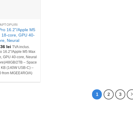
LAPTOPURI
ro 16.2"/Apple M5
 18-core, GPU 40-
ore, Neural
,36
lei
TVA inclus.
o 16.2″/Apple M5 Max
, GPU 40-core, Neural
ore)/48GB/2TB – Space
S KB (140W USB-C) –
O from MGEE4RO/A)
1
2
3