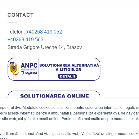
CONTACT
Telefon:
+40268 419 052
+40268 419 563
Strada Grigore Ureche 14, Brasov
terul dvs. Modulele cookie sunt utilizate pentru colectarea informațiilor legate de 
losim aceste informații pentru a îmbunătăți și personaliza experiența dvs. de navigar
est site web, cât și în alte medii online. Pentru a afla mai multe despre modulele cooki
vor fi urmărite atunci când vizitați acest site web. Va fi utilizat un singur modul cook
ărit.