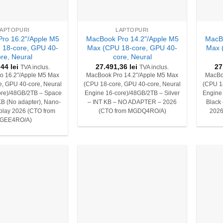
+
+
LAPTOPURI
LAPTOPURI
ro 16.2"/Apple M5
MacBook Pro 14.2"/Apple M5
MacBo
 18-core, GPU 40-
Max (CPU 18-core, GPU 40-
Max 
ore, Neural
core, Neural
,44
lei
27.491,36
lei
27
TVA inclus.
TVA inclus.
o 16.2″/Apple M5 Max
MacBook Pro 14.2″/Apple M5 Max
MacBo
, GPU 40-core, Neural
(CPU 18-core, GPU 40-core, Neural
(CPU 1
ore)/48GB/2TB – Space
Engine 16-core)/48GB/2TB – Silver
Engine
KB (No adapter), Nano-
– INT KB – NO ADAPTER – 2026
Black
splay 2026 (CTO from
(CTO from MGDQ4RO/A)
202
GEE4RO/A)