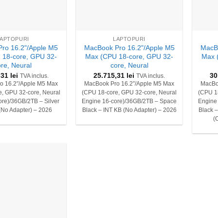
+
+
LAPTOPURI
LAPTOPURI
ro 16.2"/Apple M5
MacBook Pro 16.2"/Apple M5
MacBo
 18-core, GPU 32-
Max (CPU 18-core, GPU 32-
Max 
ore, Neural
core, Neural
,31
lei
25.715,31
lei
30
TVA inclus.
TVA inclus.
o 16.2″/Apple M5 Max
MacBook Pro 16.2″/Apple M5 Max
MacBo
, GPU 32-core, Neural
(CPU 18-core, GPU 32-core, Neural
(CPU 1
ore)/36GB/2TB – Silver
Engine 16-core)/36GB/2TB – Space
Engine
(No Adapter) – 2026
Black – INT KB (No Adapter) – 2026
Black –
(