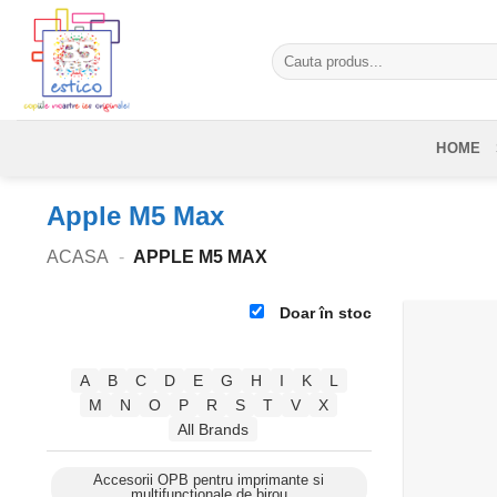
Skip
to
Caută
content
după:
HOME
Apple M5 Max
ACASA
-
APPLE M5 MAX
Doar în stoc
A
B
C
D
E
G
H
I
K
L
M
N
O
P
R
S
T
V
X
All Brands
Accesorii OPB pentru imprimante si
multifunctionale de birou