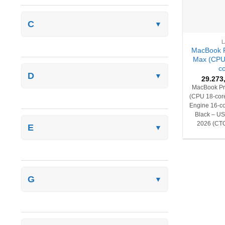
C
▼
+
MacBook P
Max (CPU
c
D
▼
29.273
MacBook Pr
(CPU 18-core
Engine 16-c
Black – U
2026 (CT
E
▼
G
▼