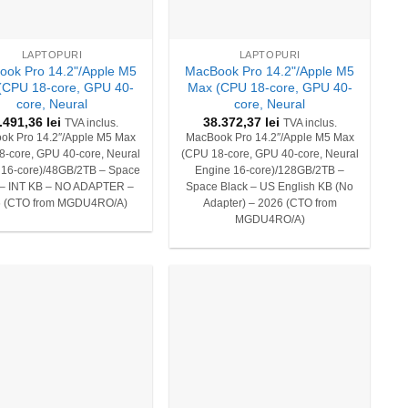
+
LAPTOPURI
LAPTOPURI
ok Pro 14.2"/Apple M5
MacBook Pro 14.2"/Apple M5
(CPU 18-core, GPU 40-
Max (CPU 18-core, GPU 40-
core, Neural
core, Neural
.491,36
lei
38.372,37
lei
TVA inclus.
TVA inclus.
ok Pro 14.2″/Apple M5 Max
MacBook Pro 14.2″/Apple M5 Max
8-core, GPU 40-core, Neural
(CPU 18-core, GPU 40-core, Neural
 16-core)/48GB/2TB – Space
Engine 16-core)/128GB/2TB –
 – INT KB – NO ADAPTER –
Space Black – US English KB (No
6 (CTO from MGDU4RO/A)
Adapter) – 2026 (CTO from
MGDU4RO/A)