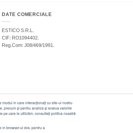
DATE COMERCIALE
ESTICO S.R.L.
CIF: RO1094402.
Reg.Com: J08/469/1991.
modul în care interacționați cu site-ul nostru
e, precum și pentru analiza și evalua valorile
e pe care le utilizăm, consultați politica noastră
ie în browser-ul dvs. pentru a