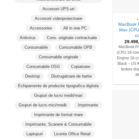
+
Accesorii UPS-uri
Accesorii videoproiectoare
MacBook P
Accessories
All in one PC
Max (CPU
c
Antivirus
Cons. originale contractuale
29.498
Consumabile
Consumabile OPB
MacBook Pr
(CPU 18-core
Consumabile originale
Engine 16-c
Black – US 
Consumabile OSG
Copiatoare
texture di
M
Desktop
Distrugatoare de hartie
Echipamente de productie tipografica digitala
Grupuri de lucru medii/mari
Grupuri de lucru mici/medii
Imprimante
Imprimante de format mare
Imprimante, Scanere & Consumabile
Laptopuri
Licente Office Retail