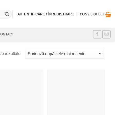
AUTENTIFICARE / ÎNREGISTRARE
COȘ /
0,00
LEI
CONTACT
Sortat
de rezultate
după
cele
mai
recente