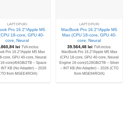
+
LAPTOPURI
LAPTOPURI
ok Pro 16.2"/Apple M5
MacBook Pro 16.2"/Apple M5
(CPU 18-core, GPU 40-
Max (CPU 18-core, GPU 40-
core, Neural
core, Neural
.860,84
lei
39.564,48
lei
TVA inclus.
TVA inclus.
ok Pro 16.2″/Apple M5 Max
MacBook Pro 16.2″/Apple M5 Max
8-core, GPU 40-core, Neural
(CPU 18-core, GPU 40-core, Neural
 16-core)/64GB/2TB – Space
Engine 16-core)/128GB/2TB – Silver
 INT KB (No Adapter) – 2026
– INT KB (No Adapter) – 2026 (CTO
CTO from MGEE4RO/A)
from MGE94RO/A)