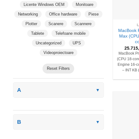
Licente Windows OEM
Monitoare
Networking
Office hardware
Piese
+
Plotter
Scanere
Scannere
MacBook P
Tablete
Telefoane mobile
Max (CPU
c
Uncategorized
UPS
25.715
Videoproiectoare
MacBook Pr
(CPU 18-core
Engine 16-c
Reset Filters
– INT KB 
A
▼
B
▼