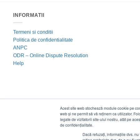
INFORMATII
Termeni si conditii
Politica de confidentialitate
ANPC
ODR – Online Dispute Resolution
Help
Acest site web stochează module cookie pe compu
web și ne permit să vă reținem ca utilizator. Fo
legate de vizitatorii site-ului nostru, atât pe ac
de confidențialitate.
Dacă refuzați, informațiile dvs. nu 
reține preferința dvs. de a nu fi urm