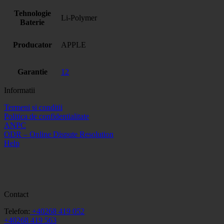
Tehnologie
Li-Polymer
Baterie
Producator
APPLE
Garantie
12
Informatii
Termeni si conditii
Politica de confidentialitate
ANPC
ODR – Online Dispute Resolution
Help
Contact
Telefon:
+40268 419 052
+40268 419 563