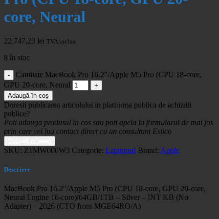
core, Neural
22.747,23
lei
TVA inclus.
8 în stoc
Cantitate MacBook Pro 16.2"/Apple M5 Pro (CPU 18-core,
GPU 20-core, Neural
Adaugă în coș
Doresti publicarea articolului in platforma publica de achizitii
publice?
Poti adauga produsul in cos sau poti apela la formularul de mai jos
prin care vei lua contact direct cu un consultant Estico
Solicită in seap
SKU:
Z1MW000W3
Categorie:
Laptopuri
Brand:
Apple
Descriere
MacBook Pro 16.2″/Apple M5 Pro (CPU 18-core, GPU 20-core,
Neural Engine 16-core)/64GB/1TB – Silver – INT KB (No
Adapter) – 2026 (CTO from MGE64RO/A)