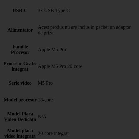
USB-C
3x USB Type C
Acest produs nu are inclus in pachet un adaptor
Alimentator
de priza
Familie
Apple M5 Pro
Procesor
Procesor Grafic
Apple M5 Pro 20-core
integrat
Serie video
M5 Pro
Model procesor
18-core
Model Placa
N/A
Video Dedicata
Model placa
20-core integrat
video integrata