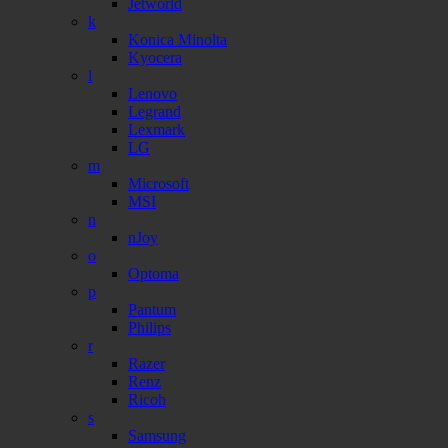
Jetworld
k
Konica Minolta
Kyocera
l
Lenovo
Legrand
Lexmark
LG
m
Microsoft
MSI
n
nJoy
o
Optoma
p
Pantum
Philips
r
Razer
Renz
Ricoh
s
Samsung