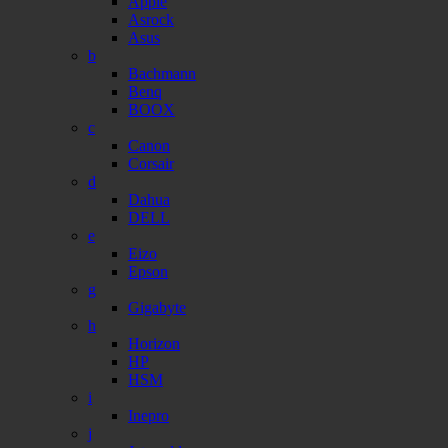
Apple
Asrock
Asus
b
Bachmann
Benq
BOOX
c
Canon
Corsair
d
Dahua
DELL
e
Eizo
Epson
g
Gigabyte
h
Horizon
HP
HSM
i
Inepro
j