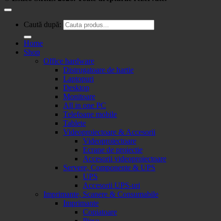
Caută după:
Home
Shop
Office hardware
Distrugatoare de hartie
Laptopuri
Desktop
Monitoare
All in one PC
Telefoane mobile
Tablete
Videoproiectoare & Accesorii
Videoproiectoare
Ecrane de proiectie
Accesorii videoproiectoare
Servere, Componente & UPS
UPS
Accesorii UPS-uri
Imprimante, Scanere & Consumabile
Imprimante
Copiatoare
Piese