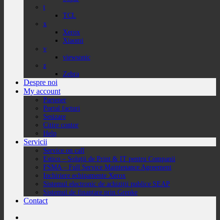
t
TCL
x
Xerox
Xiaomi
v
viewsonic
z
Zebra
Despre noi
My account
Partener
Portal facturi
Sesizare
Citire contor
Help
Servicii
Service on call
Estico – Soluții de Print & IT pentru Companii
FSMA – Full Service Maintenance Agreement
Inchiriere echipamente Xerox
Sistemul electronic de achiziții publice SEAP
Sistemul de finanțare prin Grenke
Contact