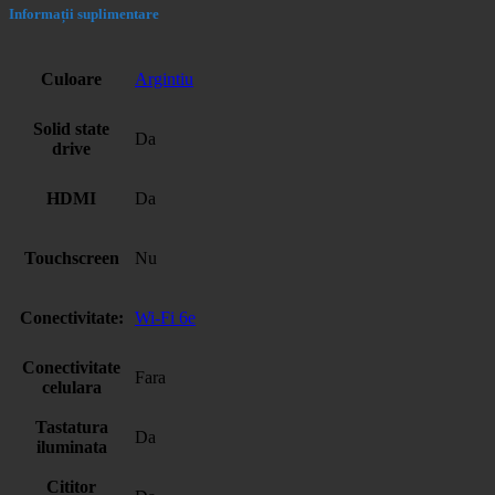
Informații suplimentare
Culoare
Argintiu
Solid state
Da
drive
HDMI
Da
Touchscreen
Nu
Conectivitate:
Wi-Fi 6e
Conectivitate
Fara
celulara
Tastatura
Da
iluminata
Cititor