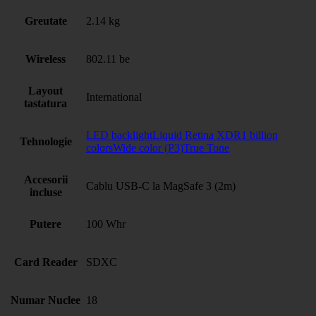
Greutate
2.14 kg
Wireless
802.11 be
Layout
International
tastatura
LED backlightLiquid Retina XDR1 billion
Tehnologie
colorsWide color (P3)True Tone
Accesorii
Cablu USB-C la MagSafe 3 (2m)
incluse
Putere
100 Whr
Card Reader
SDXC
Numar Nuclee
18