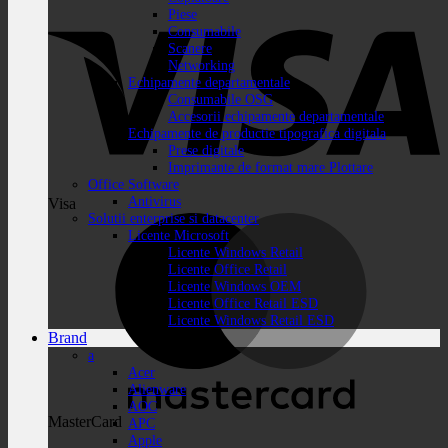
Piese
Consumabile
Scanere
Networking
Echipamente departamentale
Consumabile OSG
Accesorii echipamente departamentale
Echipamente de productie tipografica digitala
Prese digitale
Imprimante de format mare Plottare
Office Software
Antivirus
Visa
Solutii enterprise si datacenter
Licente Microsoft
Licente Windows Retail
Licente Office Retail
Licente Windows OEM
Licente Office Retail ESD
Licente Windows Retail ESD
Brand
a
Acer
Alienware
AOC
MasterCard
APC
Apple