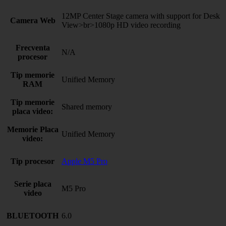
12MP Center Stage camera with support for Desk
Camera Web
View>br>1080p HD video recording
Frecventa
N/A
procesor
Tip memorie
Unified Memory
RAM
Tip memorie
Shared memory
placa video:
Memorie Placa
Unified Memory
video:
Tip procesor
Apple M5 Pro
Serie placa
M5 Pro
video
BLUETOOTH
6.0