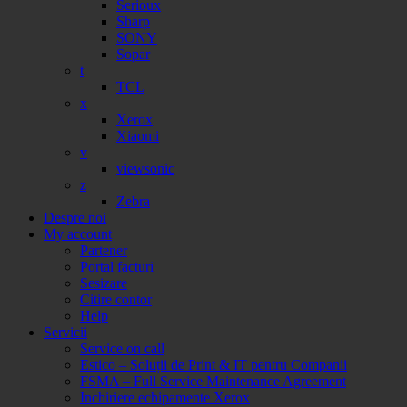
Serioux
Sharp
SONY
Sopar
t
TCL
x
Xerox
Xiaomi
v
viewsonic
z
Zebra
Despre noi
My account
Partener
Portal facturi
Sesizare
Citire contor
Help
Servicii
Service on call
Estico – Soluții de Print & IT pentru Companii
FSMA – Full Service Maintenance Agreement
Inchiriere echipamente Xerox