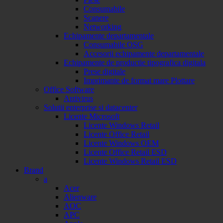
Consumabile
Scanere
Networking
Echipamente departamentale
Consumabile OSG
Accesorii echipamente departamentale
Echipamente de productie tipografica digitala
Prese digitale
Imprimante de format mare Plottare
Office Software
Antivirus
Solutii enterprise si datacenter
Licente Microsoft
Licente Windows Retail
Licente Office Retail
Licente Windows OEM
Licente Office Retail ESD
Licente Windows Retail ESD
Brand
a
Acer
Alienware
AOC
APC