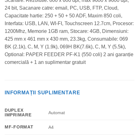
Scanare: Rezolutie: 600 x 600 dpi, max 9600 x 9600 dpi,
24 bit, Sacanare catre: email, PC, USB, FTP, Cloud,
Capacitate hartie: 250 + 50 + 50 ADF, Maxim 850 coli,
Interfata: USB, LAN, WI-FI, Touchscreen 12.7cm, Procesor:
1200Mhz, Memorie 1GB ram, Stocare: 4GB, Dimensiuni:
425 mm x 461 mm x 430 mm, 23.3kg, Consumabile: 069
BK (2.1k), C, M, Y (1.9k), 069H BK(7.6k), C, M, Y (5.5k),
Optional: PAPER FEEDER PF-K1 (550 coli) 2 ani garanție
comercială + 1 an suplimentar gratuit
INFORMAȚII SUPLIMENTARE
DUPLEX
Automat
IMPRIMARE
MF-FORMAT
A4