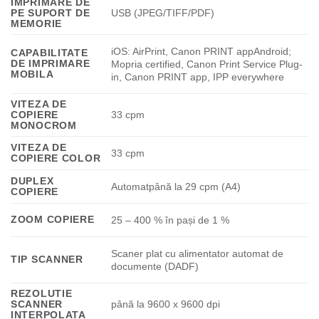
IMPRIMARE DE
PE SUPORT DE
USB (JPEG/TIFF/PDF)
MEMORIE
iOS: AirPrint, Canon PRINT appAndroid;
CAPABILITATE
DE IMPRIMARE
Mopria certified, Canon Print Service Plug-
MOBILA
in, Canon PRINT app, IPP everywhere
VITEZA DE
COPIERE
33 cpm
MONOCROM
VITEZA DE
33 cpm
COPIERE COLOR
DUPLEX
Automatpână la 29 cpm (A4)
COPIERE
ZOOM COPIERE
25 – 400 % în pași de 1 %
Scaner plat cu alimentator automat de
TIP SCANNER
documente (DADF)
REZOLUTIE
SCANNER
până la 9600 x 9600 dpi
INTERPOLATA