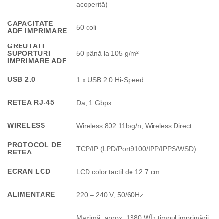
acoperită)
CAPACITATE
50 coli
ADF IMPRIMARE
GREUTATI
SUPORTURI
50 până la 105 g/m²
IMPRIMARE ADF
USB 2.0
1 x USB 2.0 Hi-Speed
RETEA RJ-45
Da, 1 Gbps
WIRELESS
Wireless 802.11b/g/n, Wireless Direct
PROTOCOL DE
TCP/IP (LPD/Port9100/IPP/IPPS/WSD)
RETEA
ECRAN LCD
LCD color tactil de 12.7 cm
ALIMENTARE
220 – 240 V, 50/60Hz
Maximă: aprox. 1380 WÎn timpul imprimării: