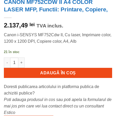
CANON MF752CDW II A4 COLOR
LASER MFP, Functii: Printare, Copiere,
2.137,49
lei
TVA inclus.
Canon i-SENSYS MF752Cdw II, Cu laser, Imprimare color,
1200 x 1200 DPI, Copiere color, A4, Alb
21 în stoc
Cantitate CANON MF752CDW II A4 COLOR LASER MFP, Functii: P
ADAUGĂ ÎN COȘ
Doresti publicarea articolului in platforma publica de
achizitii publice?
Poti adauga produsul in cos sau poti apela la formularul de
mai jos prin care vei lua contact direct cu un consultant
Estico