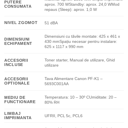
PUTERE
aprox. 700 WStandby: aprox. 24,0 WMod
CONSUMATA
repaus (Sleep): aprox. 1,0 W
NIVEL ZGOMOT
51 dBA
Dimensiuni cu tăvile montate: 425 x 461 x
DIMENSIUNI
430 mmSpațiu necesar pentru instalare:
ECHIPAMENT
625 x 1117 x 990 mm
Toner starter, Manual de utilizare, Ghid
ACCESORII
INCLUSE
utilizare
Tava Alimentare Canon PF-K1 –
ACCESORII
OPTIONALE
5693C001AA
Temperatura: 10 – 30º CUmiditate: 20 –
MEDIU DE
FUNCTIONARE
80% RH
LIMBAJ
UFRII, PCL 5c, PCL6
IMPRIMANTA