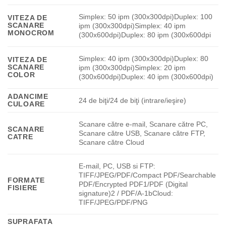
Simplex: 50 ipm (300x300dpi)Duplex: 100
VITEZA DE
SCANARE
ipm (300x300dpi)Simplex: 40 ipm
MONOCROM
(300x600dpi)Duplex: 80 ipm (300x600dpi
Simplex: 40 ipm (300x300dpi)Duplex: 80
VITEZA DE
SCANARE
ipm (300x300dpi)Simplex: 20 ipm
COLOR
(300x600dpi)Duplex: 40 ipm (300x600dpi)
ADANCIME
24 de biţi/24 de biţi (intrare/ieşire)
CULOARE
Scanare către e-mail, Scanare către PC,
SCANARE
Scanare către USB, Scanare către FTP,
CATRE
Scanare către Cloud
E-mail, PC, USB si FTP:
TIFF/JPEG/PDF/Compact PDF/Searchable
FORMATE
PDF/Encrypted PDF1/PDF (Digital
FISIERE
signature)2 / PDF/A-1bCloud:
TIFF/JPEG/PDF/PNG
SUPRAFATA