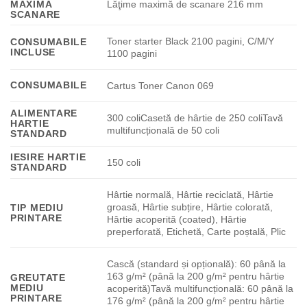
MAXIMA
Lăţime maximă de scanare 216 mm
SCANARE
Toner starter Black 2100 pagini, C/M/Y
CONSUMABILE
INCLUSE
1100 pagini
CONSUMABILE
Cartus Toner Canon 069
ALIMENTARE
300 coliCasetă de hârtie de 250 coliTavă
HARTIE
multifuncțională de 50 coli
STANDARD
IESIRE HARTIE
150 coli
STANDARD
Hârtie normală, Hârtie reciclată, Hârtie
groasă, Hârtie subțire, Hârtie colorată,
TIP MEDIU
PRINTARE
Hârtie acoperită (coated), Hârtie
preperforată, Etichetă, Carte poștală, Plic
Cască (standard și opțională): 60 până la
163 g/m² (până la 200 g/m² pentru hârtie
GREUTATE
MEDIU
acoperită)Tavă multifuncțională: 60 până la
PRINTARE
176 g/m² (până la 200 g/m² pentru hârtie