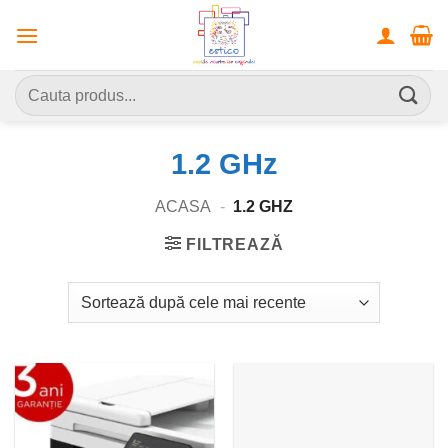
Skip
to
content
Caută
după:
1.2 GHz
ACASA
-
1.2 GHZ
FILTREAZĂ