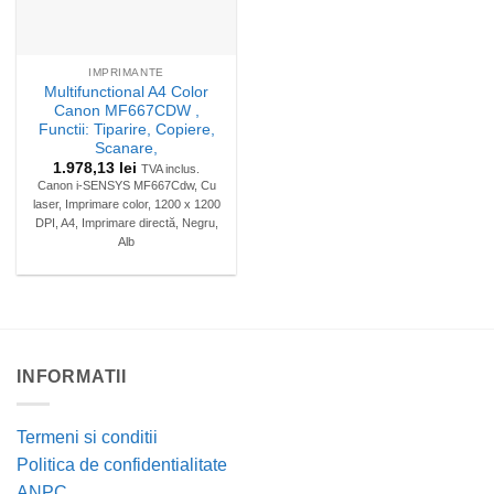
IMPRIMANTE
Multifunctional A4 Color
Canon MF667CDW ,
Functii: Tiparire, Copiere,
Scanare,
1.978,13
lei
TVA inclus.
Canon i-SENSYS MF667Cdw, Cu
laser, Imprimare color, 1200 x 1200
DPI, A4, Imprimare directă, Negru,
Alb
INFORMATII
Termeni si conditii
Politica de confidentialitate
ANPC