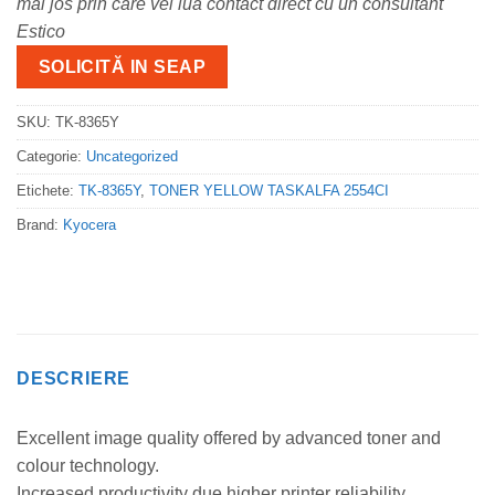
mai jos prin care vei lua contact direct cu un consultant
Estico
SOLICITĂ IN SEAP
SKU:
TK-8365Y
Categorie:
Uncategorized
Etichete:
TK-8365Y
,
TONER YELLOW TASKALFA 2554CI
Brand:
Kyocera
DESCRIERE
Excellent image quality offered by advanced toner and
colour technology.
Increased productivity due higher printer reliability.