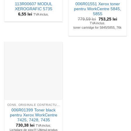
113R00607 MODUL
006R01551 Xerox toner
XEROGRAFIC 5735
pentru WorkCentre 5845,
5855
6,55
lei
TVA inclus.
Prețul
Prețul
779,59
lei
753,25
lei
inițial
curent
TVA inclus.
a
este:
toner cartridge for 5845/5855, 76k
fost:
753,25 l
779,59 lei.
CONS. ORIGINALE CONTRACTUALE
006R01399 Toner black
pentru Xerox WorkCentre
7425, 7428, 7435
730,38
lei
TVA inclus.
Lichidare de stoc!!! Ultimul produs