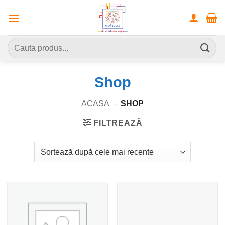
Skip
to
content
Caută
după:
Shop
ACASA
-
SHOP
FILTREAZĂ