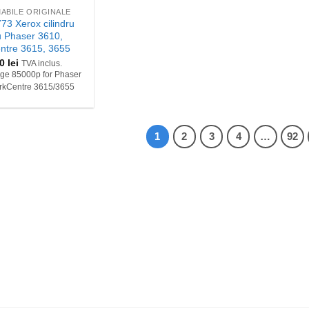
ABILE ORIGINALE
3 Xerox cilindru
u Phaser 3610,
ntre 3615, 3655
60
lei
TVA inclus.
dge 85000p for Phaser
rkCentre 3615/3655
1
2
3
4
…
92