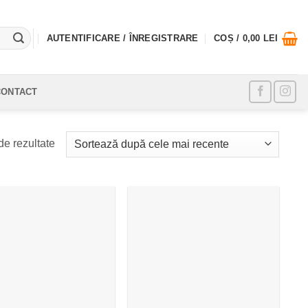
AUTENTIFICARE / ÎNREGISTRARE
COȘ /
0,00
LEI
CONTACT
Sortat
de rezultate
după
cele
mai
recente