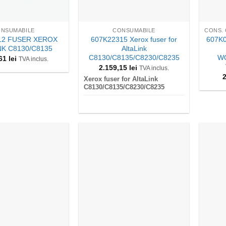
+
+
NSUMABILE
CONSUMABILE
12 FUSER XEROX
607K22315 Xerox fuser for
607K0
NK C8130/C8135
AltaLink
C8130/C8135/C8230/C8235
WO
,61
lei
TVA inclus.
2.159,15
lei
TVA inclus.
Xerox fuser for AltaLink
C8130/C8135/C8230/C8235
+
+