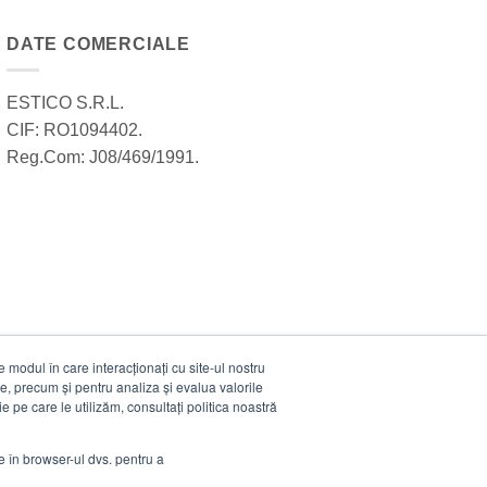
DATE COMERCIALE
ESTICO S.R.L.
CIF: RO1094402.
Reg.Com: J08/469/1991.
modul în care interacționați cu site-ul nostru
e, precum și pentru analiza și evalua valorile
e pe care le utilizăm, consultați politica noastră
ie în browser-ul dvs. pentru a