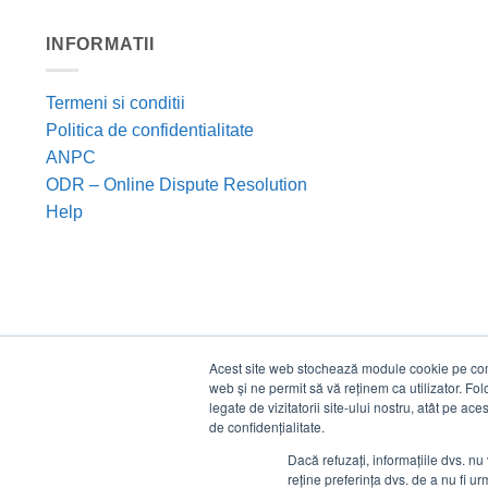
INFORMATII
Termeni si conditii
Politica de confidentialitate
ANPC
ODR – Online Dispute Resolution
Help
Acest site web stochează module cookie pe compu
web și ne permit să vă reținem ca utilizator. Fo
legate de vizitatorii site-ului nostru, atât pe ac
de confidențialitate.
Dacă refuzați, informațiile dvs. nu 
reține preferința dvs. de a nu fi urm