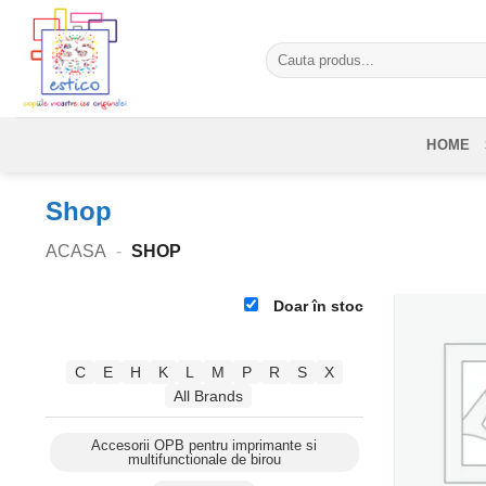
Skip
to
Caută
content
după:
HOME
Shop
ACASA
-
SHOP
Doar în stoc
C
E
H
K
L
M
P
R
S
X
All Brands
Accesorii OPB pentru imprimante si
multifunctionale de birou