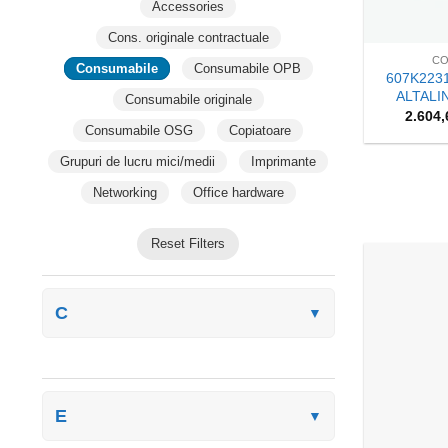
Accessories
+
Cons. originale contractuale
CO
Consumabile
Consumabile OPB
607K223
ALTALI
Consumabile originale
2.604
Consumabile OSG
Copiatoare
Grupuri de lucru mici/medii
Imprimante
Networking
Office hardware
Reset Filters
C
▼
E
▼
+