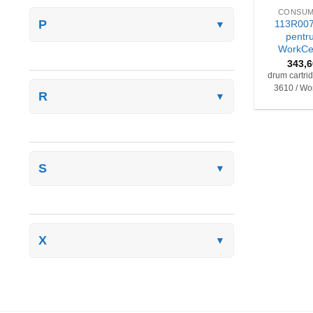
CONSUM
P
113R0077
▼
pentr
WorkCe
343,
drum cartri
3610 / Wo
R
▼
S
▼
X
▼