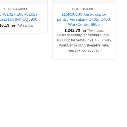
CONSUMABILE
CONSUMABILE
8R01027 108R01027
115R00089 Xerox cuptor
GENTA INK CQ8900
pentru VersaLink C405, C400,
WorkCentre 6655
16,13
lei
TVA inclus.
1.242,79
lei
TVA inclus.
Fuser assembly (ansamblu cuptor)
100000p for VersaLink C400, C405,
WorkCentre 6655 (long-life item,
typically not required)