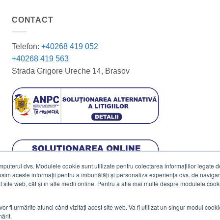
CONTACT
Telefon:
+40268 419 052
+40268 419 563
Strada Grigore Ureche 14, Brasov
terul dvs. Modulele cookie sunt utilizate pentru colectarea informațiilor legate de 
losim aceste informații pentru a îmbunătăți și personaliza experiența dvs. de navigar
est site web, cât și în alte medii online. Pentru a afla mai multe despre modulele cooki
vor fi urmărite atunci când vizitați acest site web. Va fi utilizat un singur modul cook
ărit.