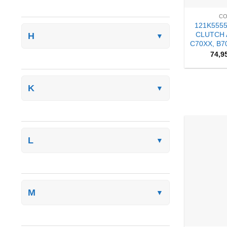
CO
121K555
CLUTCH 
H
▼
C70XX, B7
74,9
K
▼
L
▼
M
▼
+