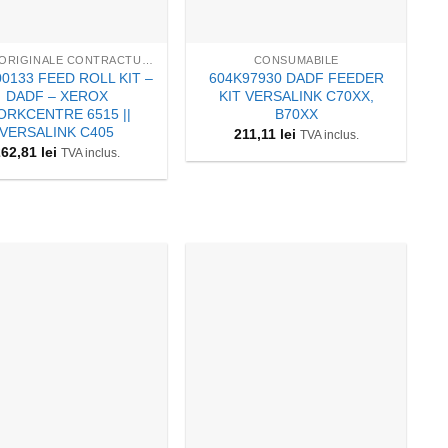
+
CONS. ORIGINALE CONTRACTUALE
CONSUMABILE
0133 FEED ROLL KIT –
604K97930 DADF FEEDER
DADF – XEROX
KIT VERSALINK C70XX,
RKCENTRE 6515 ||
B70XX
VERSALINK C405
211,11
lei
TVA inclus.
262,81
lei
TVA inclus.
+