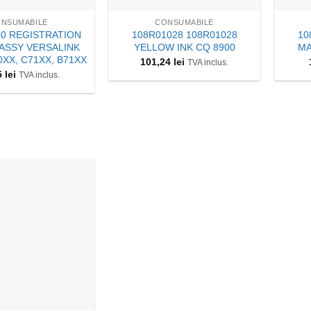
NSUMABILE
CONSUMABILE
50 REGISTRATION
108R01028 108R01028
10
ASSY VERSALINK
YELLOW INK CQ 8900
MA
0XX, C71XX, B71XX
101,24
lei
TVA inclus.
5
lei
TVA inclus.