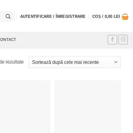
AUTENTIFICARE / ÎNREGISTRARE
COȘ /
0,00
LEI
CONTACT
Sortat
de rezultate
după
cele
mai
recente