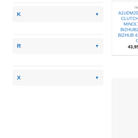
I
A1UDM20
K
▼
CLUTCH 
MINOLT
BIZHUB2
BIZHUB 4
R
▼
43,9
X
▼