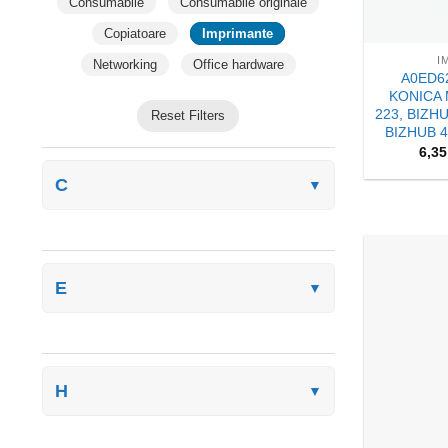
Consumabile
Consumabile originale
+
Copiatoare
Imprimante
I
Networking
Office hardware
A0ED6
KONICA 
223, BIZH
Reset Filters
BIZHUB 4
6,3
C
▼
E
▼
H
▼
+