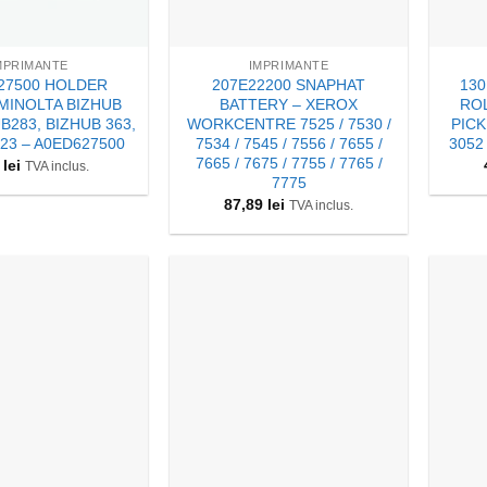
+
+
MPRIMANTE
IMPRIMANTE
27500 HOLDER
207E22200 SNAPHAT
130
MINOLTA BIZHUB
BATTERY – XEROX
ROL
UB283, BIZHUB 363,
WORKCENTRE 7525 / 7530 /
PICK
23 – A0ED627500
7534 / 7545 / 7556 / 7655 /
3052
7665 / 7675 / 7755 / 7765 /
5
lei
TVA inclus.
7775
87,89
lei
TVA inclus.
+
+