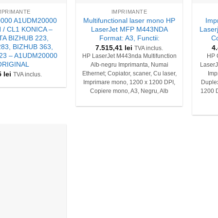
MPRIMANTE
IMPRIMANTE
000 A1UDM20000
Multifunctional laser mono HP
Imp
/ CL1 KONICA –
LaserJet MFP M443NDA
Laser
A BIZHUB 223,
Format: A3, Functii:
Co
83, BIZHUB 363,
7.515,41
lei
4
TVA inclus.
23 – A1UDM20000
HP LaserJet M443nda Multifunction
HP 
ORIGINAL
Alb-negru Imprimanta, Numai
LaserJ
5
lei
Ethernet; Copiator, scaner, Cu laser,
Imp
TVA inclus.
Imprimare mono, 1200 x 1200 DPI,
Duplex
Copiere mono, A3, Negru, Alb
1200 D