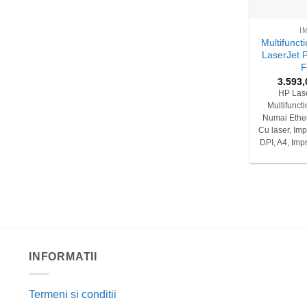
+
I
Multifunct
LaserJet
F
3.593
HP Lase
Multifunct
Numai Ether
Cu laser, Imp
DPI, A4, Impr
INFORMATII
Termeni si conditii