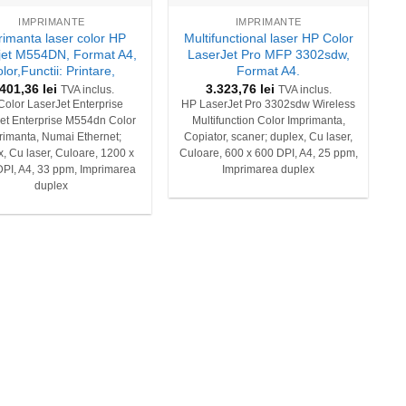
IMPRIMANTE
IMPRIMANTE
rimanta laser color HP
Multifunctional laser HP Color
jet M554DN, Format A4,
LaserJet Pro MFP 3302sdw,
lor,Functii: Printare,
Format A4.
.401,36
lei
3.323,76
lei
TVA inclus.
TVA inclus.
Color LaserJet Enterprise
HP LaserJet Pro 3302sdw Wireless
et Enterprise M554dn Color
Multifunction Color Imprimanta,
rimanta, Numai Ethernet;
Copiator, scaner; duplex, Cu laser,
, Cu laser, Culoare, 1200 x
Culoare, 600 x 600 DPI, A4, 25 ppm,
PI, A4, 33 ppm, Imprimarea
Imprimarea duplex
duplex