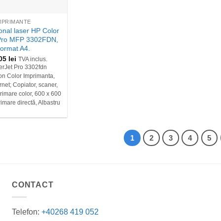
MPRIMANTE
ional laser HP Color
 Pro MFP 3302FDN,
ormat A4.
,05
lei
TVA inclus.
rJet Pro 3302fdn
ion Color Imprimanta,
net; Copiator, scaner,
rimare color, 600 x 600
imare directă, Albastru
1
2
3
4
5
CONTACT
Telefon:
+40268 419 052