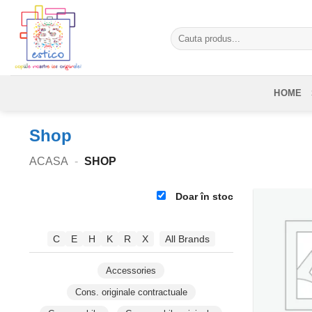
Skip
to
Caută
content
după:
HOME
Shop
ACASA
-
SHOP
Doar în stoc
C
E
H
K
R
X
All Brands
Accessories
Cons. originale contractuale