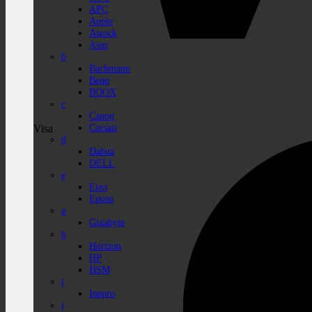
APC
Apple
Asrock
Asus
b
Bachmann
Benq
BOOX
c
Canon
Corsair
Visa
d
Dahua
DELL
e
Eizo
Epson
g
Gigabyte
h
Horizon
HP
HSM
i
Inepro
j