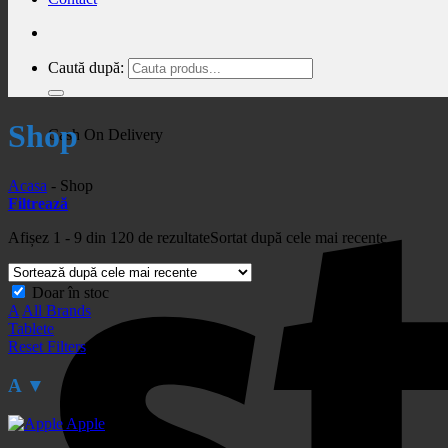
Caută după:
Shop
Cash On Delivery
Acasa
-
Shop
Filtrează
Afișez 1 - 9 din 120 de rezultate
Sortat după cele mai recente
Doar în stoc
A
All Brands
Tablete
Reset Filters
A
▼
Apple