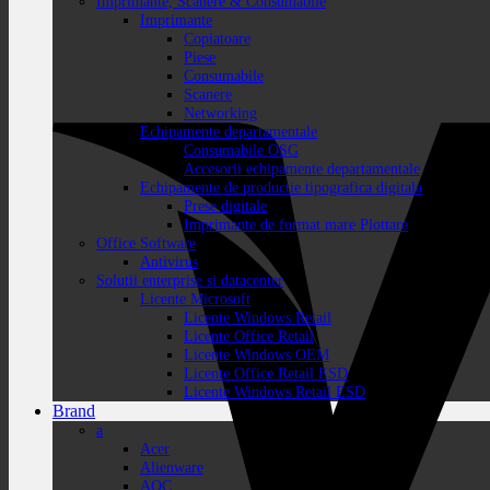
Imprimante, Scanere & Consumabile
Imprimante
Copiatoare
Piese
Consumabile
Scanere
Networking
Echipamente departamentale
Consumabile OSG
Accesorii echipamente departamentale
Echipamente de productie tipografica digitala
Prese digitale
Imprimante de format mare Plottare
Office Software
Antivirus
Solutii enterprise si datacenter
Licente Microsoft
Licente Windows Retail
Licente Office Retail
Licente Windows OEM
Licente Office Retail ESD
Licente Windows Retail ESD
Brand
a
Acer
Alienware
AOC