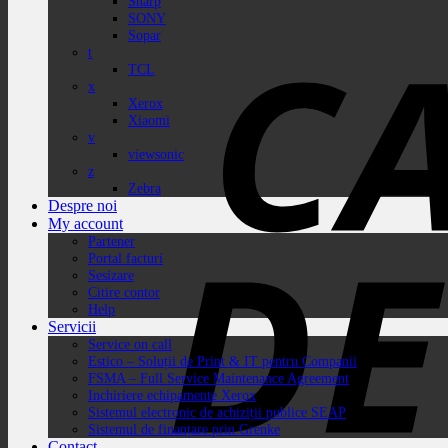
Sharp
SONY
Sopar
t
TCL
x
Xerox
Xiaomi
v
viewsonic
z
Zebra
Despre noi
My account
Partener
Portal facturi
Sesizare
Citire contor
Help
Servicii
Service on call
Estico – Soluții de Print & IT pentru Companii
FSMA – Full Service Maintenance Agreement
Inchiriere echipamente Xerox
Sistemul electronic de achiziții publice SEAP
Sistemul de finanțare prin Grenke
Contact