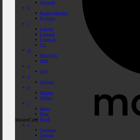
Jetworld
k
Konica Minolta
Kyocera
l
Lenovo
Legrand
Lexmark
LG
m
Microsoft
MSI
n
nJoy
o
Optoma
p
Pantum
Philips
r
Razer
Renz
Ricoh
MasterCard
s
Samsung
Serioux