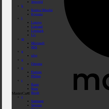
Jetworld
k
Konica Minolta
Kyocera
l
Lenovo
Legrand
Lexmark
LG
m
Microsoft
MSI
n
nJoy
o
Optoma
p
Pantum
Philips
r
Razer
Renz
Ricoh
MasterCard
s
Samsung
Serioux