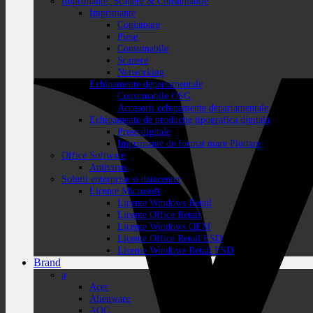
Imprimante, Scanere & Consumabile
Imprimante
Copiatoare
Piese
Consumabile
Scanere
Networking
Echipamente departamentale
Consumabile OSG
Accesorii echipamente departamentale
Echipamente de productie tipografica digitala
Prese digitale
Imprimante de format mare Plottare
Office Software
Antivirus
Solutii enterprise si datacenter
Licente Microsoft
Licente Windows Retail
Licente Office Retail
Licente Windows OEM
Licente Office Retail ESD
Licente Windows Retail ESD
Brand
a
Acer
Alienware
AOC