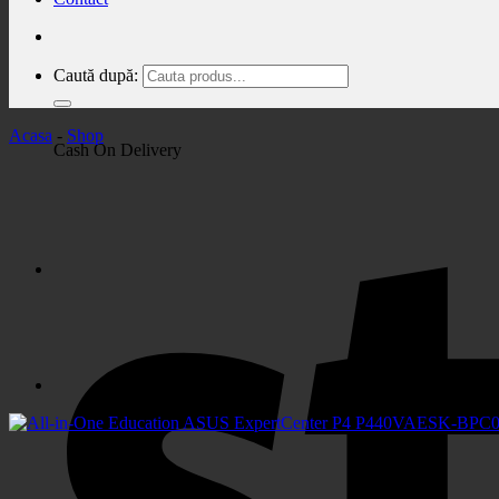
Caută după:
Acasa
-
Shop
Cash On Delivery