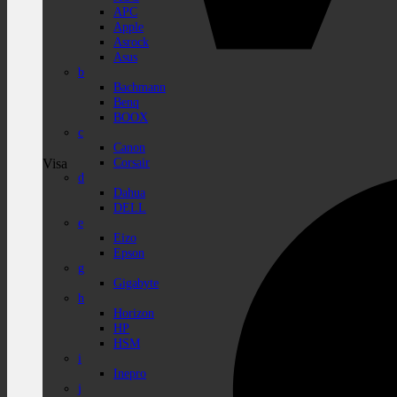
APC
Apple
Asrock
Asus
b
Bachmann
Benq
BOOX
c
Canon
Corsair
Visa
d
Dahua
DELL
e
Eizo
Epson
g
Gigabyte
h
Horizon
HP
HSM
i
Inepro
j