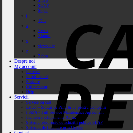
Sharp
SONY
Sopar
t
TCL
x
Xerox
Xiaomi
v
viewsonic
z
Zebra
Despre noi
My account
Partener
Portal facturi
Sesizare
Citire contor
Help
Servicii
Service on call
Estico – Soluții de Print & IT pentru Companii
FSMA – Full Service Maintenance Agreement
Inchiriere echipamente Xerox
Sistemul electronic de achiziții publice SEAP
Sistemul de finanțare prin Grenke
Contact