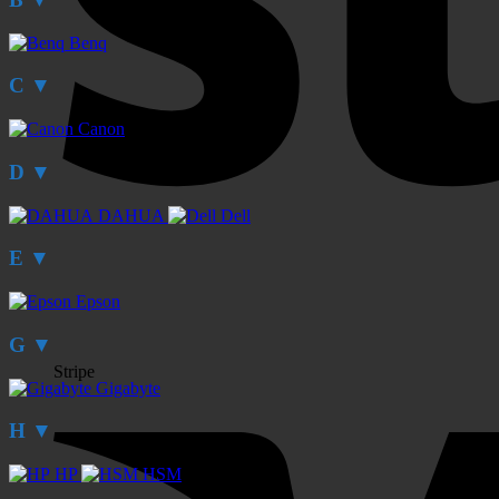
Benq
C
▼
Canon
D
▼
DAHUA
Dell
E
▼
Epson
G
▼
Stripe
Gigabyte
H
▼
HP
HSM