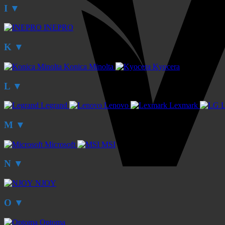
I
▼
INEPRO
K
▼
Konica Minolta
Kyocera
L
▼
Legrand
Lenovo
Lexmark
M
▼
Microsoft
MSI
N
▼
NJOY
O
▼
Optoma