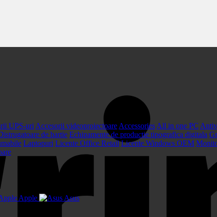
rii UPS-uri
Accesorii videoproiectoare
Accessories
All in one PC
Antiv
Distrugatoare de hartie
Echipamente de productie tipografica digitala
Gr
umabile
Laptopuri
Licente Office Retail
Licente Windows OEM
Monit
oare
Apple
Asus