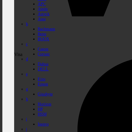
APC
Apple
Asrock
Asus
b
Bachmann
Benq
BOOX
c
Canon
Corsair
Visa
d
Dahua
DELL
e
Eizo
Epson
g
Gigabyte
h
Horizon
HP
HSM
i
Inepro
j