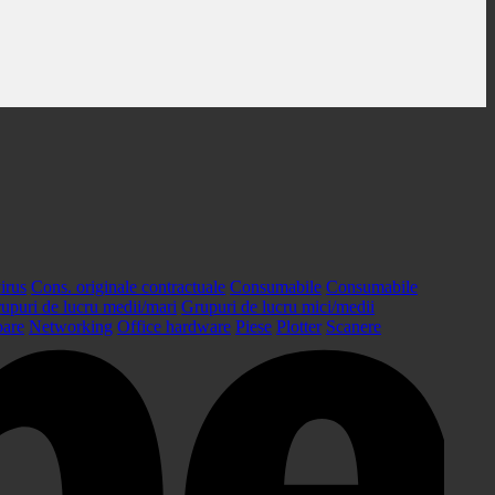
irus
Cons. originale contractuale
Consumabile
Consumabile
upuri de lucru medii/mari
Grupuri de lucru mici/medii
oare
Networking
Office hardware
Piese
Plotter
Scanere