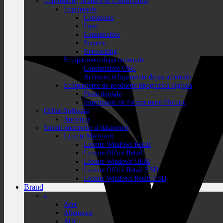
Imprimante, Scanere & Consumabile
Imprimante
Copiatoare
Piese
Consumabile
Scanere
Networking
Echipamente departamentale
Consumabile OSG
Accesorii echipamente departamentale
Echipamente de productie tipografica digitala
Prese digitale
Imprimante de format mare Plottare
Office Software
Antivirus
Solutii enterprise si datacenter
Licente Microsoft
Licente Windows Retail
Licente Office Retail
Licente Windows OEM
Licente Office Retail ESD
Licente Windows Retail ESD
Brand
a
Acer
Alienware
AOC