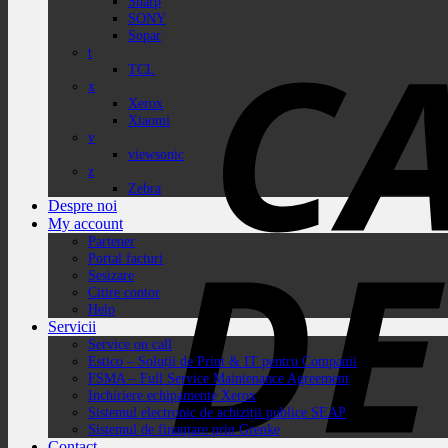
Sharp
SONY
Sopar
t
TCL
x
Xerox
Xiaomi
v
viewsonic
z
Zebra
Despre noi
My account
Partener
Portal facturi
Sesizare
Citire contor
Help
Servicii
Service on call
Estico – Soluții de Print & IT pentru Companii
FSMA – Full Service Maintenance Agreement
Inchiriere echipamente Xerox
Sistemul electronic de achiziții publice SEAP
Sistemul de finanțare prin Grenke
Contact