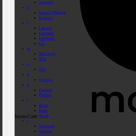
Jetworld
k
Konica Minolta
Kyocera
l
Lenovo
Legrand
Lexmark
LG
m
Microsoft
MSI
n
nJoy
o
Optoma
p
Pantum
Philips
r
Razer
Renz
Ricoh
MasterCard
s
Samsung
Serioux