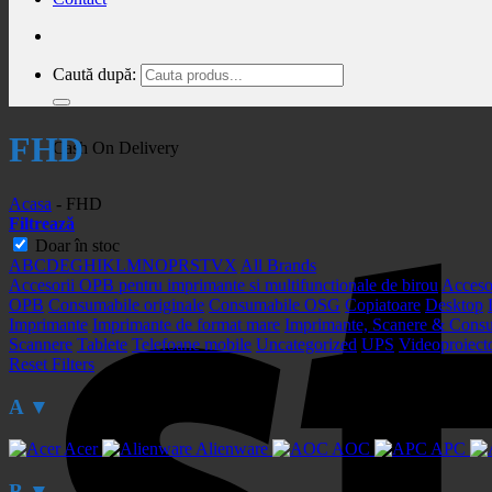
Caută după:
FHD
Cash On Delivery
Acasa
-
FHD
Filtrează
Doar în stoc
A
B
C
D
E
G
H
I
K
L
M
N
O
P
R
S
T
V
X
All Brands
Accesorii OPB pentru imprimante si multifunctionale de birou
Acceso
OPB
Consumabile originale
Consumabile OSG
Copiatoare
Desktop
Imprimante
Imprimante de format mare
Imprimante, Scanere & Cons
Scannere
Tablete
Telefoane mobile
Uncategorized
UPS
Videoproiect
Reset Filters
A
▼
Acer
Alienware
AOC
APC
B
▼