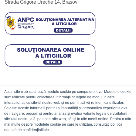
Strada Grigore Ureche 14, Brasov
Acest site web stochează module cookie pe computerul dvs. Modulele cookie
DATE COMERCIALE
sunt utilizate pentru colectarea informațiilor legate de modul în care
interacționați cu site-ul nostru web și ne permit să vă reținem ca utilizator.
Folosim aceste informații pentru a îmbunătăți și personaliza experiența dvs.
ESTICO S.R.L.
de navigare, precum și pentru analiza și evalua valorile legate de vizitatorii
CIF: RO1094402.
site-ului nostru, atât pe acest site web, cât și în alte medii online. Pentru a afla
mai multe despre modulele cookie pe care le utilizăm, consultați politica
Reg.Com: J08/469/1991.
noastră de confidențialitate.