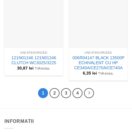
UNCATEGORIZED
UNCATEGORIZED
121N01246 121N01246
006R04147 BLACK 13500P
CLUTCH WC3025/3225
ECHIVALENT CU HP
CE340A/CE270A/CE740A
30,87
lei
TVA inclus.
6,35
lei
TVA inclus.
1
2
3
4
INFORMATII