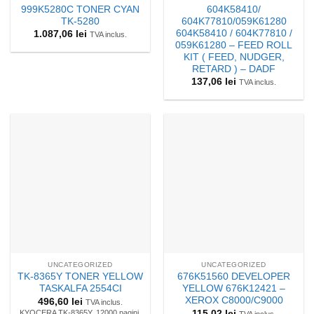
999K5280C TONER CYAN
604K58410/
TK-5280
604K77810/059K61280
604K58410 / 604K77810 /
1.087,06
lei
TVA inclus.
059K61280 – FEED ROLL
KIT ( FEED, NUDGER,
RETARD ) – DADF
137,06
lei
TVA inclus.
UNCATEGORIZED
UNCATEGORIZED
TK-8365Y TONER YELLOW
676K51560 DEVELOPER
TASKALFA 2554CI
YELLOW 676K12421 –
XEROX C8000/C9000
496,60
lei
TVA inclus.
115,02
lei
KYOCERA TK-8365Y, 12000 pagini,
TVA inclus.