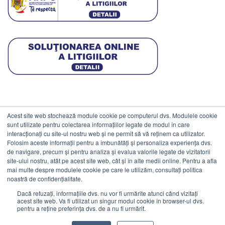
Acest site web stochează module cookie pe computerul dvs. Modulele cookie
DATE COMERCIALE
sunt utilizate pentru colectarea informațiilor legate de modul în care
interacționați cu site-ul nostru web și ne permit să vă reținem ca utilizator.
Folosim aceste informații pentru a îmbunătăți și personaliza experiența dvs.
ESTICO S.R.L.
de navigare, precum și pentru analiza și evalua valorile legate de vizitatorii
CIF: RO1094402.
site-ului nostru, atât pe acest site web, cât și în alte medii online. Pentru a afla
mai multe despre modulele cookie pe care le utilizăm, consultați politica
Reg.Com: J08/469/1991.
noastră de confidențialitate.
Dacă refuzați, informațiile dvs. nu vor fi urmărite atunci când vizitați
acest site web. Va fi utilizat un singur modul cookie în browser-ul dvs.
pentru a reține preferința dvs. de a nu fi urmărit.
Visa
MasterCard
Cash
Stripe
Visa