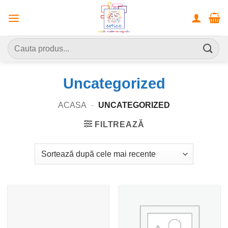
Skip
to
content
Caută
după:
Uncategorized
ACASA
-
UNCATEGORIZED
FILTREAZĂ