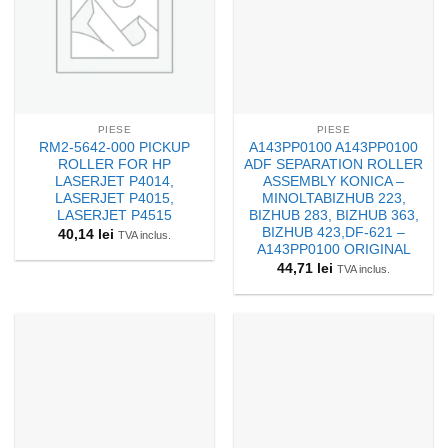
PIESE
PIESE
RM2-5642-000 PICKUP
A143PP0100 A143PP0100
ROLLER FOR HP
ADF SEPARATION ROLLER
LASERJET P4014,
ASSEMBLY KONICA –
LASERJET P4015,
MINOLTABIZHUB 223,
LASERJET P4515
BIZHUB 283, BIZHUB 363,
BIZHUB 423,DF-621 –
40,14
lei
TVA inclus.
A143PP0100 ORIGINAL
44,71
lei
TVA inclus.