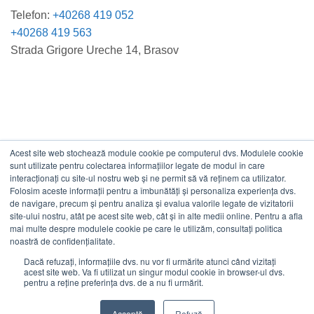
Telefon:
+40268 419 052
+40268 419 563
Strada Grigore Ureche 14, Brasov
Acest site web stochează module cookie pe computerul dvs. Modulele cookie
DATE COMERCIALE
sunt utilizate pentru colectarea informațiilor legate de modul în care
interacționați cu site-ul nostru web și ne permit să vă reținem ca utilizator.
Folosim aceste informații pentru a îmbunătăți și personaliza experiența dvs.
ESTICO S.R.L.
de navigare, precum și pentru analiza și evalua valorile legate de vizitatorii
CIF: RO1094402.
site-ului nostru, atât pe acest site web, cât și în alte medii online. Pentru a afla
mai multe despre modulele cookie pe care le utilizăm, consultați politica
Reg.Com: J08/469/1991.
noastră de confidențialitate.
Dacă refuzați, informațiile dvs. nu vor fi urmărite atunci când vizitați
acest site web. Va fi utilizat un singur modul cookie în browser-ul dvs.
pentru a reține preferința dvs. de a nu fi urmărit.
Visa
MasterCard
Cash
Stripe
Visa
Acceptă
Refuză
On
Electron