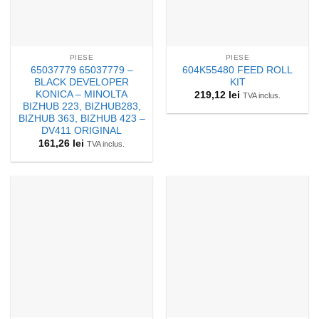
PIESE
PIESE
65037779 65037779 –
604K55480 FEED ROLL
BLACK DEVELOPER
KIT
KONICA – MINOLTA
219,12
lei
TVA inclus.
BIZHUB 223, BIZHUB283,
BIZHUB 363, BIZHUB 423 –
DV411 ORIGINAL
161,26
lei
TVA inclus.