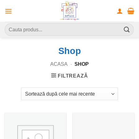
Skip
to
content
Caută
după:
Shop
ACASA
-
SHOP
FILTREAZĂ