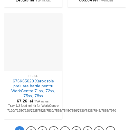
145,05
lei
805,64
lei
TVA inclus.
TVA inclus.
PIESE
676K65020 Xerox role
preluare hartie pentru
WorkCentre 71xx, 72xx,
75xx, 78xx
67,26
lei
TVA inclus.
Tray 1/2 feed roll kit for WorkCentre
7120/7125/7220/7225/7525/7530/7535/7545/7556/7830/7835/7845/7855/7970