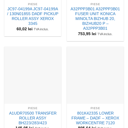
PIESE
PIESE
JC97-04199A JC97-04199A
A32PPP3B01 A32PPP3B01
/ 130N01855 DADF PICKUP
FUSER UNIT KONICA
ROLLER ASSY XEROX
MINOLTA BIZHUB 20,
3345
BIZHUB20 P –
A32PPP3B01
60,02
lei
TVA inclus.
753,95
lei
TVA inclus.
PIESE
PIESE
A1UDR70500 TRANSFER
801K42335 LOWER
ROLLER ASSY
FRAME – DADF – XEROX
BH223/283/423
WORKCENTRE 7120