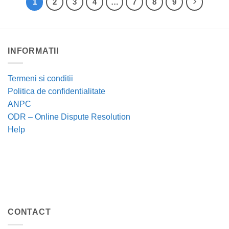
1
2
3
4
…
7
8
9
INFORMATII
Termeni si conditii
Politica de confidentialitate
ANPC
ODR – Online Dispute Resolution
Help
CONTACT