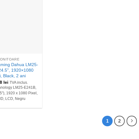
ONITOARE
aming Dahua LM25-
24.5", 1920×1080
i, Black, 2 ani
88
lei
TVA inclus.
hnology LM25-E241B,
5"), 1920 x 1080 Pixel,
HD, LCD, Negru
1
2