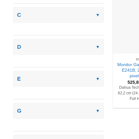
C
▼
D
▼
+
M
Monitor G
E241B, 
pixel
E
▼
525,
Dahua Tec
62,2 cm (24.
Full 
G
▼