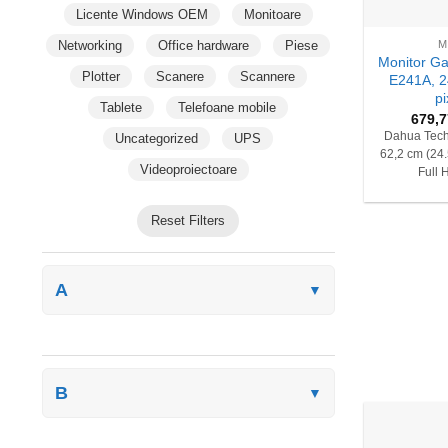
+
Licente Windows OEM
Monitoare
Networking
Office hardware
Piese
M
Monitor G
Plotter
Scanere
Scannere
E241A, 2
pi
Tablete
Telefoane mobile
679,
Dahua Tec
Uncategorized
UPS
62,2 cm (24.
Videoproiectoare
Full 
Reset Filters
A
▼
B
▼