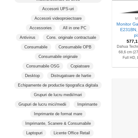
+
Accesorii UPS-uri
Accesorii videoproiectoare
M
Monitor G
Accessories
All in one PC
E231BN, 
pi
Antivirus
Cons. originale contractuale
577,
Consumabile
Consumabile OPB
Dahua Tech
68,6 cm (27
Consumabile originale
Full HD,
Consumabile OSG
Copiatoare
Desktop
Distrugatoare de hartie
Echipamente de productie tipografica digitala
Grupuri de lucru medii/mari
Grupuri de lucru mici/medii
Imprimante
Imprimante de format mare
Imprimante, Scanere & Consumabile
Laptopuri
Licente Office Retail