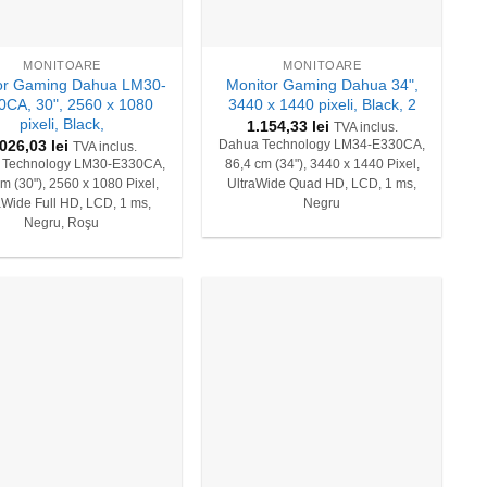
+
MONITOARE
MONITOARE
or Gaming Dahua LM30-
Monitor Gaming Dahua 34",
0CA, 30", 2560 x 1080
3440 x 1440 pixeli, Black, 2
pixeli, Black,
1.154,33
lei
TVA inclus.
.026,03
lei
Dahua Technology LM34-E330CA,
TVA inclus.
 Technology LM30-E330CA,
86,4 cm (34"), 3440 x 1440 Pixel,
m (30"), 2560 x 1080 Pixel,
UltraWide Quad HD, LCD, 1 ms,
aWide Full HD, LCD, 1 ms,
Negru
Negru, Roşu