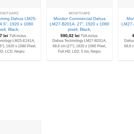
+
+
ONITOARE
MONITOARE
aming Dahua LM25-
Monitor Commercial Dahua
Mon
4.5", 1920 x 1080
LM27-B201A, 27", 1920 x 1080
LM27-
xeli, Black,
pixeli, Black,
77
lei
590,02
lei
TVA inclus.
TVA inclus.
hnology LM25-E241A,
Dahua Technology LM27-B201A,
Dahua
5"), 1920 x 1080 Pixel,
68,6 cm (27"), 1920 x 1080 Pixel,
68,6 c
HD, LCD, Negru
Full HD, LED, 5 ms, Negru