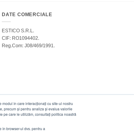
DATE COMERCIALE
ESTICO S.R.L.
CIF: RO1094402.
Reg.Com: J08/469/1991.
modul în care interacționați cu site-ul nostru
e, precum și pentru analiza și evalua valorile
e pe care le utilizăm, consultați politica noastră
ie în browser-ul dvs. pentru a