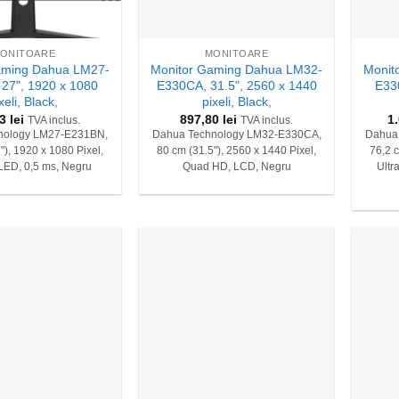
+
+
ONITOARE
MONITOARE
aming Dahua LM27-
Monitor Gaming Dahua LM32-
Monit
27", 1920 x 1080
E330CA, 31.5", 2560 x 1440
E33
xeli, Black,
pixeli, Black,
13
lei
897,80
lei
1
TVA inclus.
TVA inclus.
nology LM27-E231BN,
Dahua Technology LM32-E330CA,
Dahua
"), 1920 x 1080 Pixel,
80 cm (31.5"), 2560 x 1440 Pixel,
76,2 c
 LED, 0,5 ms, Negru
Quad HD, LCD, Negru
Ultr