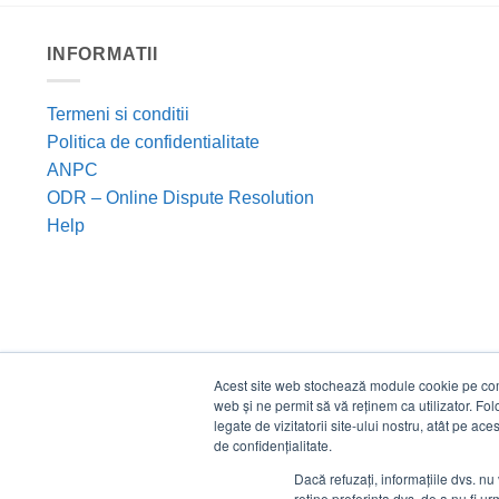
INFORMATII
Termeni si conditii
Politica de confidentialitate
ANPC
ODR – Online Dispute Resolution
Help
Acest site web stochează module cookie pe compu
web și ne permit să vă reținem ca utilizator. Fo
legate de vizitatorii site-ului nostru, atât pe ac
de confidențialitate.
Dacă refuzați, informațiile dvs. nu 
reține preferința dvs. de a nu fi urm