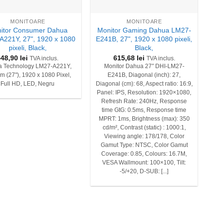
+
MONITOARE
MONITOARE
itor Consumer Dahua
Monitor Gaming Dahua LM27-
A221Y, 27", 1920 x 1080
E241B, 27", 1920 x 1080 pixeli,
pixeli, Black,
Black,
448,90
lei
615,68
lei
TVA inclus.
TVA inclus.
 Technology LM27-A221Y,
Monitor Dahua 27″ DHI-LM27-
m (27"), 1920 x 1080 Pixel,
E241B, Diagonal (inch): 27,
Full HD, LED, Negru
Diagonal (cm): 68, Aspect ratio: 16:9,
Panel: IPS, Resolution: 1920×1080,
Refresh Rate: 240Hz, Response
time GtG: 0.5ms, Response time
MPRT: 1ms, Brightness (max): 350
cd/m², Contrast (static) : 1000:1,
Viewing angle: 178/178, Color
Gamut Type: NTSC, Color Gamut
Coverage: 0.85, Colours: 16.7M,
VESA Wallmount: 100×100, Tilt:
-5/+20, D-SUB: [...]