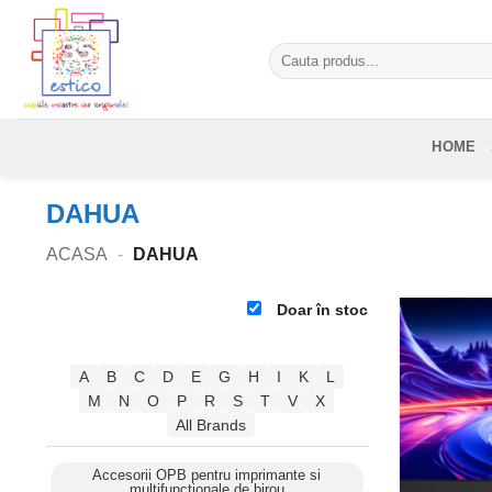
Skip
to
Caută
content
după:
HOME
DAHUA
ACASA
-
DAHUA
Doar în stoc
A
B
C
D
E
G
H
I
K
L
M
N
O
P
R
S
T
V
X
All Brands
Accesorii OPB pentru imprimante si
multifunctionale de birou