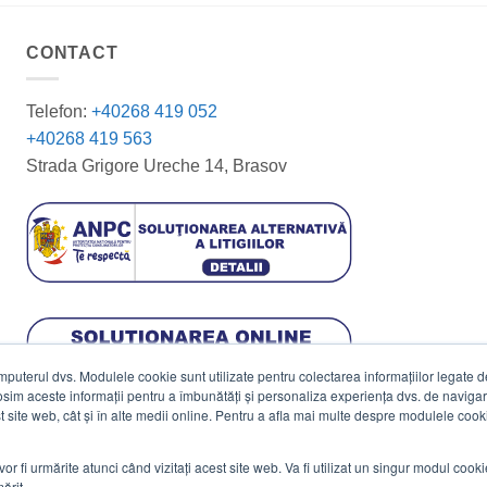
CONTACT
Telefon:
+40268 419 052
+40268 419 563
Strada Grigore Ureche 14, Brasov
terul dvs. Modulele cookie sunt utilizate pentru colectarea informațiilor legate de 
losim aceste informații pentru a îmbunătăți și personaliza experiența dvs. de navigar
est site web, cât și în alte medii online. Pentru a afla mai multe despre modulele cooki
vor fi urmărite atunci când vizitați acest site web. Va fi utilizat un singur modul cook
ărit.