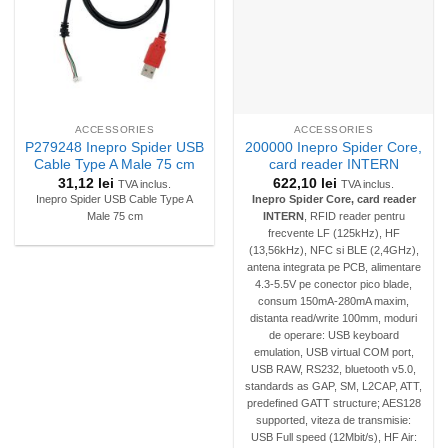
ACCESSORIES
ACCESSORIES
P279248 Inepro Spider USB
200000 Inepro Spider Core,
Cable Type A Male 75 cm
card reader INTERN
31,12
lei
622,10
lei
TVA inclus.
TVA inclus.
Inepro Spider USB Cable Type A
Inepro
Spider Core, card reader
Male 75 cm
INTERN
, RFID reader pentru
frecvente LF (125kHz), HF
(13,56kHz), NFC si BLE (2,4GHz),
antena integrata pe PCB, alimentare
4.3-5.5V pe conector pico blade,
consum 150mA-280mA maxim,
distanta read/write 100mm, moduri
de operare: USB keyboard
emulation, USB virtual COM port,
USB RAW, RS232, bluetooth v5.0,
standards as GAP, SM, L2CAP, ATT,
predefined GATT structure; AES128
supported, viteza de transmisie:
USB Full speed (12Mbit/s), HF Air: