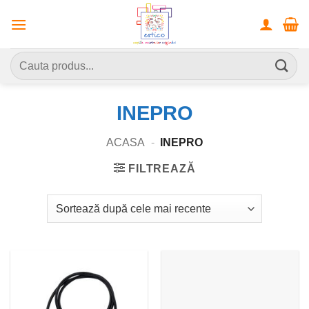
Skip
to
content
Caută
după:
INEPRO
ACASA
-
INEPRO
FILTREAZĂ