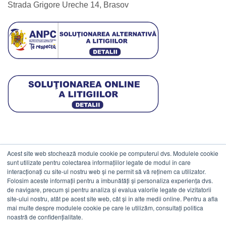
Strada Grigore Ureche 14, Brasov
Acest site web stochează module cookie pe computerul dvs. Modulele cookie
DATE COMERCIALE
sunt utilizate pentru colectarea informațiilor legate de modul în care
interacționați cu site-ul nostru web și ne permit să vă reținem ca utilizator.
Folosim aceste informații pentru a îmbunătăți și personaliza experiența dvs.
ESTICO S.R.L.
de navigare, precum și pentru analiza și evalua valorile legate de vizitatorii
CIF: RO1094402.
site-ului nostru, atât pe acest site web, cât și în alte medii online. Pentru a afla
mai multe despre modulele cookie pe care le utilizăm, consultați politica
Reg.Com: J08/469/1991.
noastră de confidențialitate.