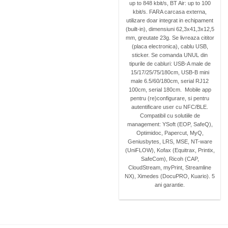
up to 848 kbit/s, BT Air: up to 100
kbit/s. FARA carcasa externa,
utilizare doar integrat in echipament
(built-in), dimensiuni 62,3x41,3x12,5
mm, greutate 23g. Se livreaza cititor
(placa electronica), cablu USB,
sticker. Se comanda UNUL din
tipurile de cabluri: USB-A male de
15/17/25/75/180cm, USB-B mini
male 6.5/60/180cm, serial RJ12
100cm, serial 180cm. Mobile app
pentru (re)configurare, si pentru
autentificare user cu NFC/BLE.
Compatibil cu solutiile de
management: YSoft (EOP, SafeQ),
Optimidoc, Papercut, MyQ,
Geniusbytes, LRS, MSE, NT-ware
(UniFLOW), Kofax (Equitrax, Printix,
SafeCom), Ricoh (CAP,
CloudStream, myPrint, Streamline
NX), Ximedes (DocuPRO, Kuario). 5
ani garantie.