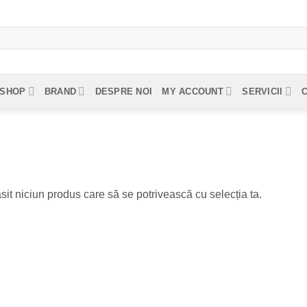
SHOP
BRAND
DESPRE NOI
MY ACCOUNT
SERVICII
sit niciun produs care să se potrivească cu selecția ta.