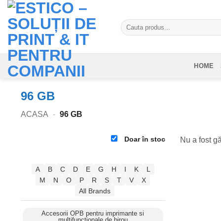
Skip
to
Caută
content
după:
HOME
96 GB
ACASA
-
96 GB
Doar în stoc
Nu a fost gă
A
B
C
D
E
G
H
I
K
L
M
N
O
P
R
S
T
V
X
All Brands
Accesorii OPB pentru imprimante si
multifunctionale de birou