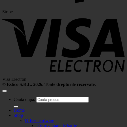
Stripe
Visa Electron
©
Estico S.R.L. 2026. Toate drepturile rezervate.
Caută după:
Home
Shop
Office hardware
Distrugatoare de hartie