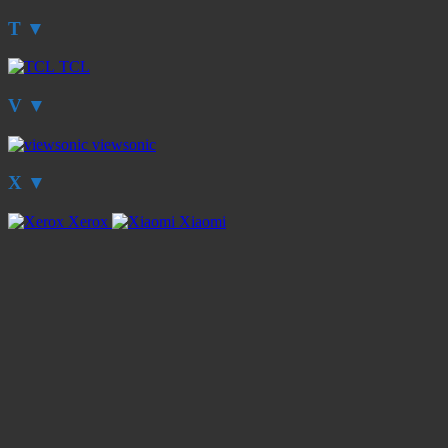
T
▼
TCL
V
▼
viewsonic
X
▼
Xerox
Xiaomi