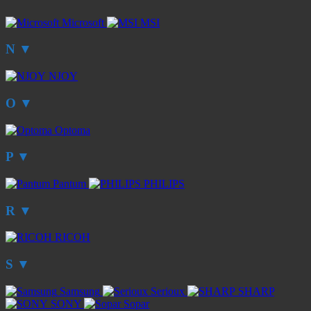
Microsoft
MSI
N
▼
NJOY
O
▼
Optoma
P
▼
Pantum
PHILIPS
R
▼
RICOH
S
▼
Samsung
Serioux
SHARP
SONY
Sopar