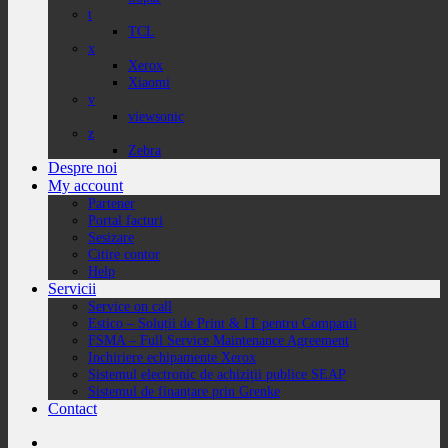
t
TCL
x
Xerox
Xiaomi
v
viewsonic
z
Zebra
Despre noi
My account
Partener
Portal facturi
Sesizare
Citire contor
Help
Servicii
Service on call
Estico – Soluții de Print & IT pentru Companii
FSMA – Full Service Maintenance Agreement
Inchiriere echipamente Xerox
Sistemul electronic de achiziții publice SEAP
Sistemul de finanțare prin Grenke
Contact