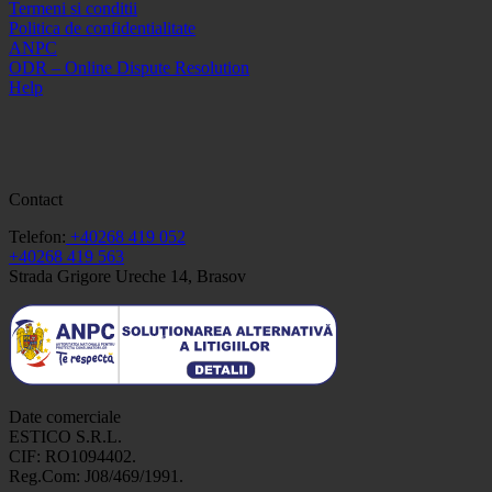
Termeni si conditii
Politica de confidentialitate
ANPC
ODR – Online Dispute Resolution
Help
Contact
Telefon:
+40268 419 052
+40268 419 563
Strada Grigore Ureche 14, Brasov
Date comerciale
ESTICO S.R.L.
CIF: RO1094402.
Reg.Com: J08/469/1991.