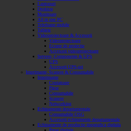
Laptopuri
Desktop
Monitoare
All in one PC
Telefoane mobile
Tablete
Videoproiectoare & Accesorii
Videoproiectoare
Ecrane de proiectie
Accesorii videoproiectoare
Servere, Componente & UPS
UPS
Accesorii UPS-uri
Imprimante, Scanere & Consumabile
Imprimante
Copiatoare
Piese
Consumabile
Scanere
Networking
Echipamente departamentale
Consumabile OSG
Accesorii echipamente departamentale
Echipamente de productie tipografica digitala
Prese digitale