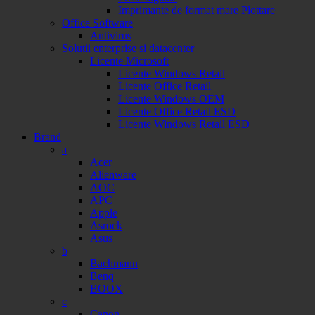
Imprimante de format mare Plottare
Office Software
Antivirus
Solutii enterprise si datacenter
Licente Microsoft
Licente Windows Retail
Licente Office Retail
Licente Windows OEM
Licente Office Retail ESD
Licente Windows Retail ESD
Brand
a
Acer
Alienware
AOC
APC
Apple
Asrock
Asus
b
Bachmann
Benq
BOOX
c
Canon