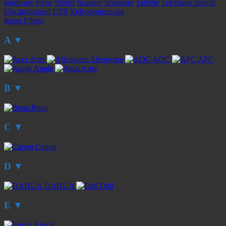
hardware
Piese
Plotter
Scanere
Scannere
Tablete
Telefoane mobile
Uncategorized
UPS
Videoproiectoare
Reset Filters
A
▼
Acer
Alienware
AOC
APC
Apple
Asus
B
▼
Benq
C
▼
Canon
D
▼
DAHUA
Dell
E
▼
Epson