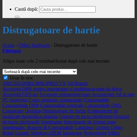
Caută după:
Distrugatoare de hartie
Acasa
-
Office hardware
-
Distrugatoare de hartie
Filtrează
Afișez toate cele 2 rezultate
Sortat după cele mai recente
Doar în stoc
A
B
C
D
E
G
H
I
K
L
M
N
O
P
R
S
T
V
X
All Brands
Accesorii OPB pentru imprimante si multifunctionale de birou
Accesorii UPS-uri
Accesorii videoproiectoare
Accessories
All in one
PC
Antivirus
Cons. originale contractuale
Consumabile
Consumabile OPB
Consumabile originale
Consumabile OSG
Copiatoare
Desktop
Distrugatoare de hartie
Echipamente de
productie tipografica digitala
Grupuri de lucru medii/mari
Grupuri
de lucru mici/medii
Imprimante
Imprimante de format mare
Imprimante, Scanere & Consumabile
Laptopuri
Licente Office
Retail
Licente Windows OEM
Monitoare
Networking
Office