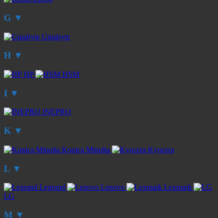
G
▼
Gigabyte
H
▼
HP
HSM
I
▼
INEPRO
K
▼
Konica Minolta
Kyocera
L
▼
Legrand
Lenovo
Lexmark
LG
M
▼