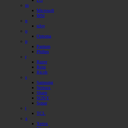
LG
m
Microsoft
MSI
n
nJoy
o
Optoma
p
Pantum
Philips
r
Razer
Renz
Ricoh
s
Samsung
Serioux
Sharp
SONY
Sopar
t
TCL
x
Xerox