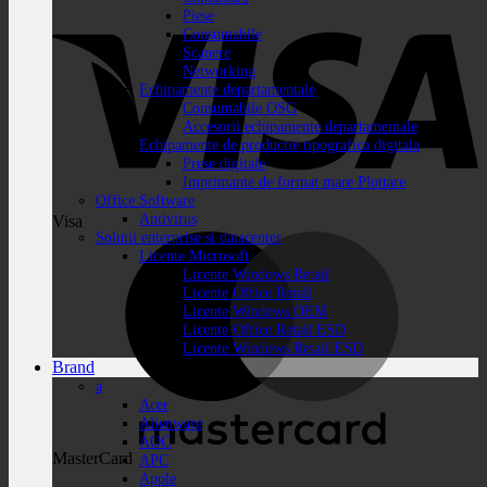
Piese
Consumabile
Scanere
Networking
Echipamente departamentale
Consumabile OSG
Accesorii echipamente departamentale
Echipamente de productie tipografica digitala
Prese digitale
Imprimante de format mare Plottare
Office Software
Antivirus
Visa
Solutii enterprise si datacenter
Licente Microsoft
Licente Windows Retail
Licente Office Retail
Licente Windows OEM
Licente Office Retail ESD
Licente Windows Retail ESD
Brand
a
Acer
Alienware
AOC
MasterCard
APC
Apple