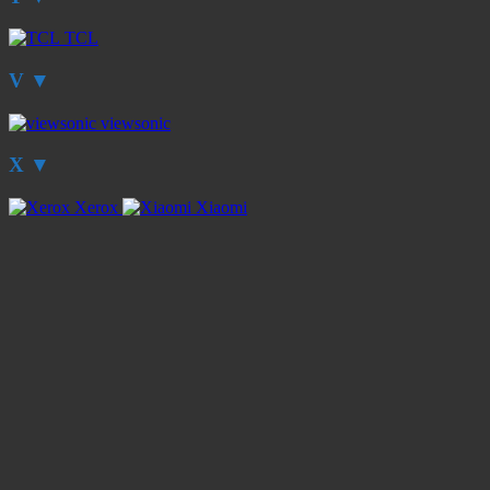
TCL
V
▼
viewsonic
X
▼
Xerox
Xiaomi