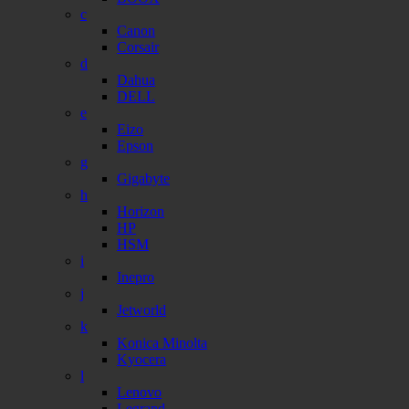
c
Canon
Corsair
d
Dahua
DELL
e
Eizo
Epson
g
Gigabyte
h
Horizon
HP
HSM
i
Inepro
j
Jetworld
k
Konica Minolta
Kyocera
l
Lenovo
Legrand