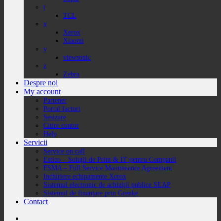
t
TCL
x
Xerox
Xiaomi
v
viewsonic
z
Zebra
Despre noi
My account
Partener
Portal facturi
Sesizare
Citire contor
Help
Servicii
Service on call
Estico – Soluții de Print & IT pentru Companii
FSMA – Full Service Maintenance Agreement
Inchiriere echipamente Xerox
Sistemul electronic de achiziții publice SEAP
Sistemul de finanțare prin Grenke
Contact