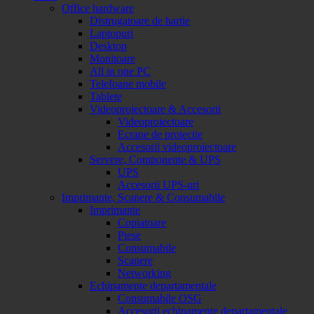
Office hardware
Distrugatoare de hartie
Laptopuri
Desktop
Monitoare
All in one PC
Telefoane mobile
Tablete
Videoproiectoare & Accesorii
Videoproiectoare
Ecrane de proiectie
Accesorii videoproiectoare
Servere, Componente & UPS
UPS
Accesorii UPS-uri
Imprimante, Scanere & Consumabile
Imprimante
Copiatoare
Piese
Consumabile
Scanere
Networking
Echipamente departamentale
Consumabile OSG
Accesorii echipamente departamentale