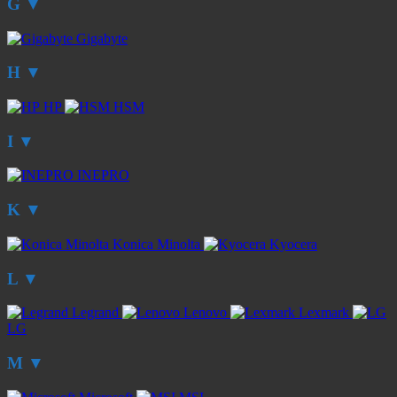
G
▼
Gigabyte
H
▼
HP
HSM
I
▼
INEPRO
K
▼
Konica Minolta
Kyocera
L
▼
Legrand
Lenovo
Lexmark
LG
M
▼