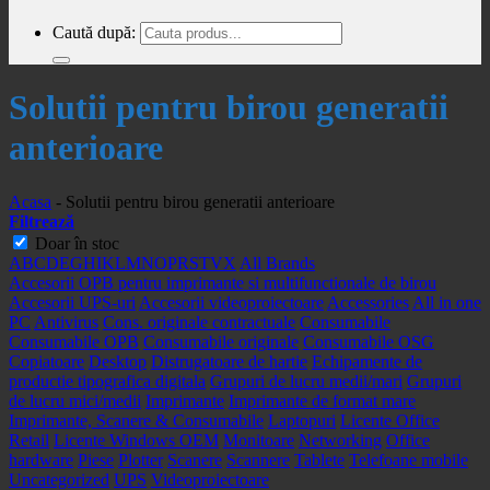
Caută după:
Solutii pentru birou generatii
anterioare
Acasa
-
Solutii pentru birou generatii anterioare
Filtrează
Doar în stoc
A
B
C
D
E
G
H
I
K
L
M
N
O
P
R
S
T
V
X
All Brands
Accesorii OPB pentru imprimante si multifunctionale de birou
Accesorii UPS-uri
Accesorii videoproiectoare
Accessories
All in one
PC
Antivirus
Cons. originale contractuale
Consumabile
Consumabile OPB
Consumabile originale
Consumabile OSG
Copiatoare
Desktop
Distrugatoare de hartie
Echipamente de
productie tipografica digitala
Grupuri de lucru medii/mari
Grupuri
de lucru mici/medii
Imprimante
Imprimante de format mare
Imprimante, Scanere & Consumabile
Laptopuri
Licente Office
Retail
Licente Windows OEM
Monitoare
Networking
Office
hardware
Piese
Plotter
Scanere
Scannere
Tablete
Telefoane mobile
Uncategorized
UPS
Videoproiectoare