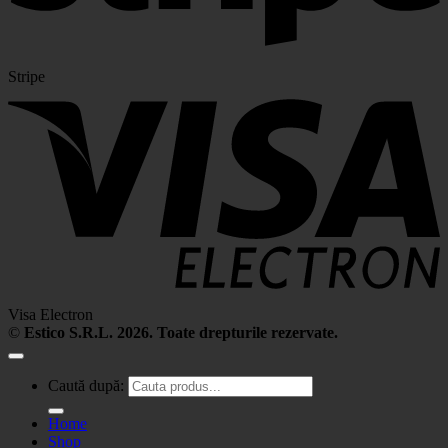
Stripe
Visa Electron
©
Estico S.R.L. 2026. Toate drepturile rezervate.
Caută după:
Home
Shop