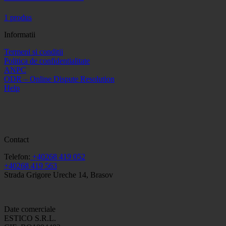
1 produs
Informatii
Termeni si conditii
Politica de confidentialitate
ANPC
ODR – Online Dispute Resolution
Help
Contact
Telefon:
+40268 419 052
+40268 419 563
Strada Grigore Ureche 14, Brasov
Date comerciale
ESTICO S.R.L.