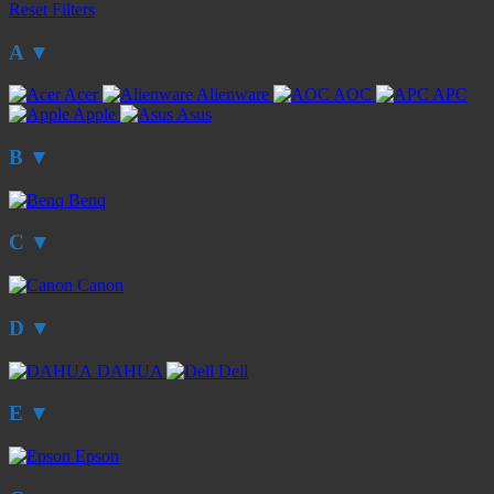
Reset Filters
A
▼
Acer
Alienware
AOC
APC
Apple
Asus
B
▼
Benq
C
▼
Canon
D
▼
DAHUA
Dell
E
▼
Epson