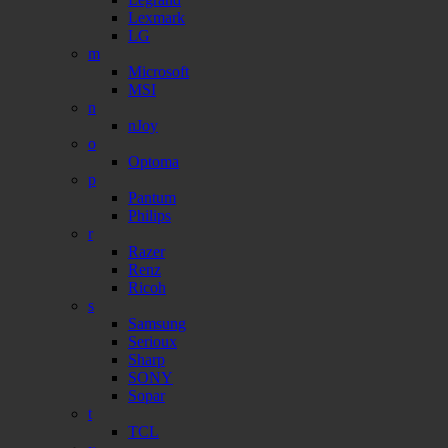
Lexmark
LG
m
Microsoft
MSI
n
nJoy
o
Optoma
p
Pantum
Philips
r
Razer
Renz
Ricoh
s
Samsung
Serioux
Sharp
SONY
Sopar
t
TCL