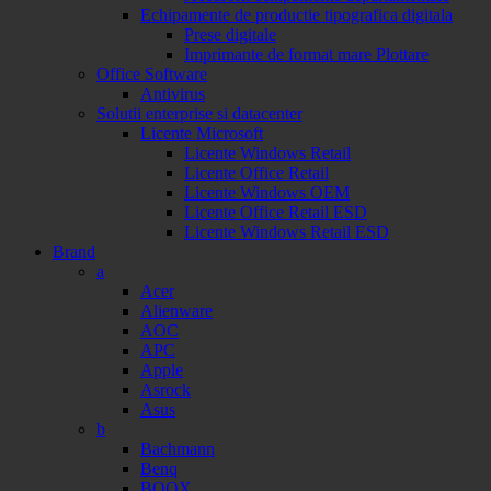
Echipamente de productie tipografica digitala
Prese digitale
Imprimante de format mare Plottare
Office Software
Antivirus
Solutii enterprise si datacenter
Licente Microsoft
Licente Windows Retail
Licente Office Retail
Licente Windows OEM
Licente Office Retail ESD
Licente Windows Retail ESD
Brand
a
Acer
Alienware
AOC
APC
Apple
Asrock
Asus
b
Bachmann
Benq
BOOX