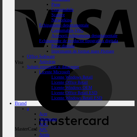
Piese
Consumabile
Scanere
Networking
Echipamente departamentale
Consumabile OSG
Accesorii echipamente departamentale
Echipamente de productie tipografica digitala
Prese digitale
Imprimante de format mare Plottare
Office Software
Antivirus
Visa
Solutii enterprise si datacenter
Licente Microsoft
Licente Windows Retail
Licente Office Retail
Licente Windows OEM
Licente Office Retail ESD
Licente Windows Retail ESD
Brand
a
Acer
Alienware
AOC
MasterCard
APC
Apple