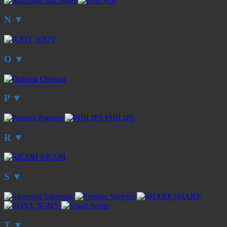
Microsoft
MSI
N
▼
NJOY
O
▼
Optoma
P
▼
Pantum
PHILIPS
R
▼
RICOH
S
▼
Samsung
Serioux
SHARP
SONY
Sopar
T
▼