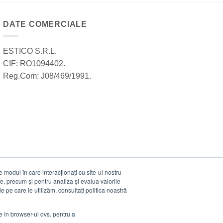
DATE COMERCIALE
ESTICO S.R.L.
CIF: RO1094402.
Reg.Com: J08/469/1991.
modul în care interacționați cu site-ul nostru
e, precum și pentru analiza și evalua valorile
e pe care le utilizăm, consultați politica noastră
ie în browser-ul dvs. pentru a