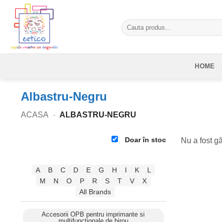
Skip
to
Caută
content
după:
HOME
Albastru-Negru
ACASA
-
ALBASTRU-NEGRU
Doar în stoc
Nu a fost gă
A
B
C
D
E
G
H
I
K
L
M
N
O
P
R
S
T
V
X
All Brands
Accesorii OPB pentru imprimante si
multifunctionale de birou