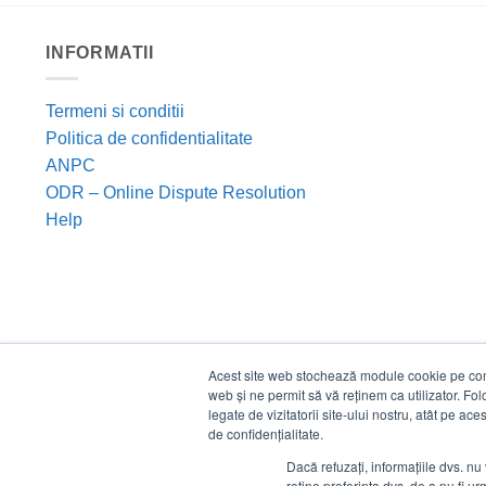
INFORMATII
Termeni si conditii
Politica de confidentialitate
ANPC
ODR – Online Dispute Resolution
Help
Acest site web stochează module cookie pe compu
web și ne permit să vă reținem ca utilizator. Fo
legate de vizitatorii site-ului nostru, atât pe ac
de confidențialitate.
Dacă refuzați, informațiile dvs. nu 
reține preferința dvs. de a nu fi urm