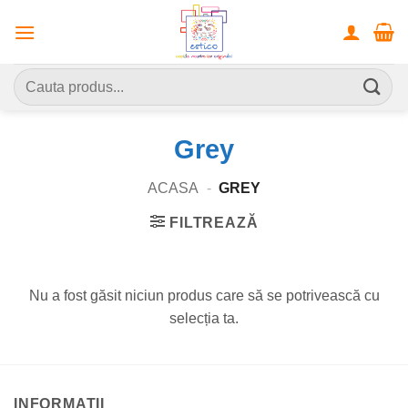
Skip
to
content
Caută
după:
Grey
ACASA
-
GREY
FILTREAZĂ
Nu a fost găsit niciun produs care să se potrivească cu
selecția ta.
INFORMATII