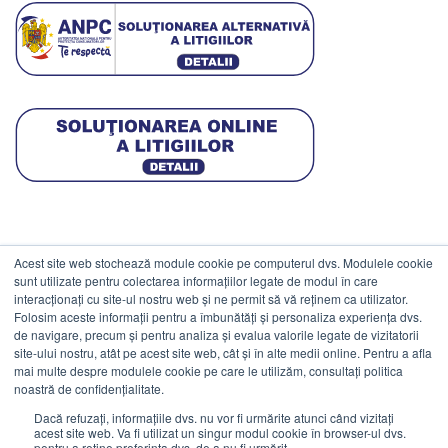
Acest site web stochează module cookie pe computerul dvs. Modulele cookie
DATE COMERCIALE
sunt utilizate pentru colectarea informațiilor legate de modul în care
interacționați cu site-ul nostru web și ne permit să vă reținem ca utilizator.
Folosim aceste informații pentru a îmbunătăți și personaliza experiența dvs.
ESTICO S.R.L.
de navigare, precum și pentru analiza și evalua valorile legate de vizitatorii
CIF: RO1094402.
site-ului nostru, atât pe acest site web, cât și în alte medii online. Pentru a afla
mai multe despre modulele cookie pe care le utilizăm, consultați politica
Reg.Com: J08/469/1991.
noastră de confidențialitate.
Dacă refuzați, informațiile dvs. nu vor fi urmărite atunci când vizitați
acest site web. Va fi utilizat un singur modul cookie în browser-ul dvs.
pentru a reține preferința dvs. de a nu fi urmărit.