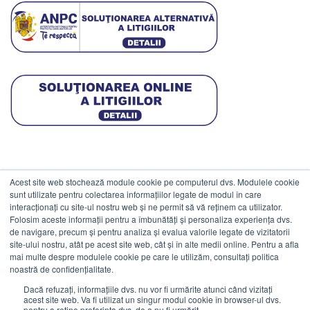
Acest site web stochează module cookie pe computerul dvs. Modulele cookie
DATE COMERCIALE
sunt utilizate pentru colectarea informațiilor legate de modul în care
interacționați cu site-ul nostru web și ne permit să vă reținem ca utilizator.
Folosim aceste informații pentru a îmbunătăți și personaliza experiența dvs.
ESTICO S.R.L.
de navigare, precum și pentru analiza și evalua valorile legate de vizitatorii
CIF: RO1094402.
site-ului nostru, atât pe acest site web, cât și în alte medii online. Pentru a afla
mai multe despre modulele cookie pe care le utilizăm, consultați politica
Reg.Com: J08/469/1991.
noastră de confidențialitate.
Dacă refuzați, informațiile dvs. nu vor fi urmărite atunci când vizitați
acest site web. Va fi utilizat un singur modul cookie în browser-ul dvs.
pentru a reține preferința dvs. de a nu fi urmărit.