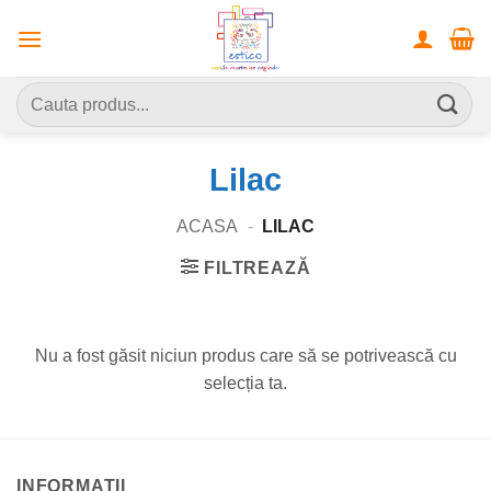
Skip
to
content
Caută
după:
Lilac
ACASA
-
LILAC
FILTREAZĂ
Nu a fost găsit niciun produs care să se potrivească cu
selecția ta.
INFORMATII