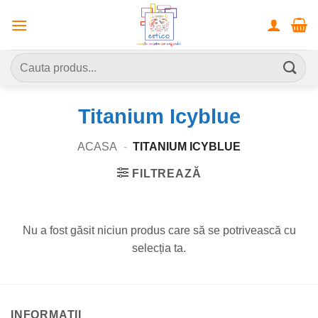
Skip
to
content
Caută
după:
Titanium Icyblue
ACASA
-
TITANIUM ICYBLUE
FILTREAZĂ
Nu a fost găsit niciun produs care să se potrivească cu
selecția ta.
INFORMATII