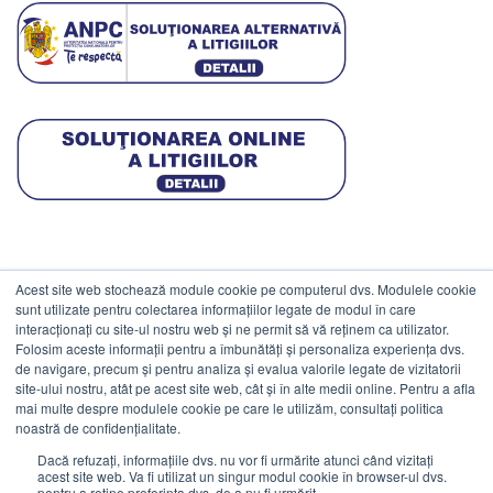
Acest site web stochează module cookie pe computerul dvs. Modulele cookie
DATE COMERCIALE
sunt utilizate pentru colectarea informațiilor legate de modul în care
interacționați cu site-ul nostru web și ne permit să vă reținem ca utilizator.
Folosim aceste informații pentru a îmbunătăți și personaliza experiența dvs.
ESTICO S.R.L.
de navigare, precum și pentru analiza și evalua valorile legate de vizitatorii
CIF: RO1094402.
site-ului nostru, atât pe acest site web, cât și în alte medii online. Pentru a afla
mai multe despre modulele cookie pe care le utilizăm, consultați politica
Reg.Com: J08/469/1991.
noastră de confidențialitate.
Dacă refuzați, informațiile dvs. nu vor fi urmărite atunci când vizitați
acest site web. Va fi utilizat un singur modul cookie în browser-ul dvs.
pentru a reține preferința dvs. de a nu fi urmărit.