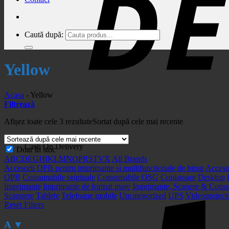
Caută după:
Yellow
Acasa
-
Yellow
Filtrează
Afișez toate cele 3 rezultate
Sortat după cele mai recente
Cash On Delivery
Doar în stoc
A
B
C
D
E
G
H
I
K
L
M
N
O
P
R
S
T
V
X
All Brands
Accesorii OPB pentru imprimante si multifunctionale de birou
Acceso
OPB
Consumabile originale
Consumabile OSG
Copiatoare
Desktop
Imprimante
Imprimante de format mare
Imprimante, Scanere & Cons
Scannere
Tablete
Telefoane mobile
Uncategorized
UPS
Videoproiect
Reset Filters
A
▼