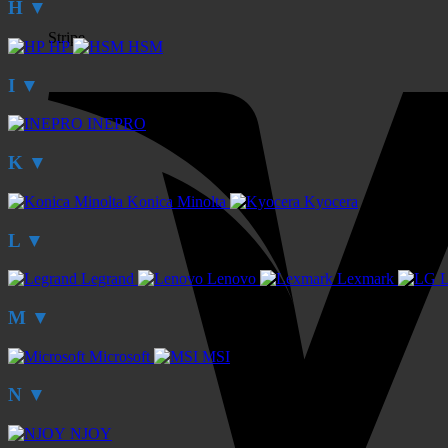
H
▼
Stripe
HP
HSM
I
▼
INEPRO
K
▼
Konica Minolta
Kyocera
L
▼
Legrand
Lenovo
Lexmark
M
▼
Microsoft
MSI
N
▼
NJOY