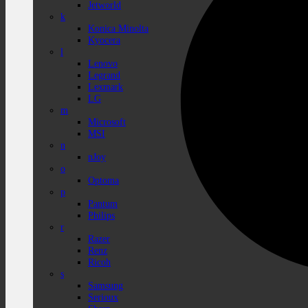
Jetworld
k
Konica Minolta
Kyocera
l
Lenovo
Legrand
Lexmark
LG
m
Microsoft
MSI
n
nJoy
o
Optoma
p
Pantum
Philips
r
Razer
Renz
Ricoh
s
Samsung
Serioux