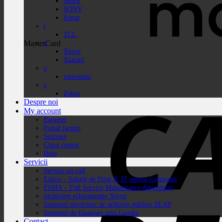
Sharp
SONY
Sopar
t
TCL
x
MasterCard
Xerox
Xiaomi
v
viewsonic
z
Zebra
Despre noi
My account
Partener
Portal facturi
Sesizare
Citire contor
Help
Servicii
Service on call
Estico – Soluții de Print & IT pentru Companii
FSMA – Full Service Maintenance Agreement
Inchiriere echipamente Xerox
Sistemul electronic de achiziții publice SEAP
Sistemul de finanțare prin Grenke
Contact