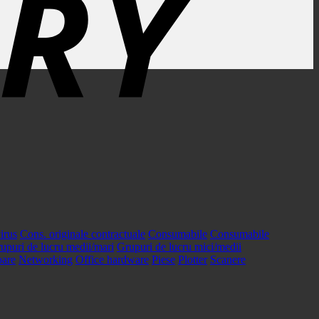
irus
Cons. originale contractuale
Consumabile
Consumabile
upuri de lucru medii/mari
Grupuri de lucru mici/medii
oare
Networking
Office hardware
Piese
Plotter
Scanere