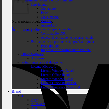
Imprimante, Scanere & Consumabile
Imprimante
Copiatoare
Piese
Consumabile
Scanere
Nu ai niciun produs în coș.
Networking
Echipamente departamentale
Înapoi la magazin
Consumabile OSG
Accesorii echipamente departamentale
Echipamente de productie tipografica digitala
Prese digitale
Imprimante de format mare Plottare
Office Software
Antivirus
Solutii enterprise si datacenter
Licente Microsoft
Licente Windows Retail
Licente Office Retail
Licente Windows OEM
Licente Office Retail ESD
Licente Windows Retail ESD
Brand
a
Acer
Alienware
AOC