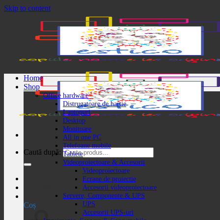
Skip to content
Home
Shop
Office hardware
Distrugatoare de hartie
Laptopuri
Desktop
Monitoare
All in one PC
Telefoane mobile
Caută după:
Tablete
Videoproiectoare & Accesorii
Videoproiectoare
Ecrane de proiectie
Autentificare / Înregistrare
Accesorii videoproiectoare
Servere, Componente & UPS
Coș /
0,00
lei
UPS
Coș
Accesorii UPS-uri