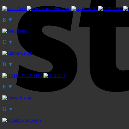
Acer
Alienware
AOC
APC
B
▼
Benq
C
▼
Canon
D
▼
DAHUA
Dell
E
▼
Epson
G
▼
Gigabyte