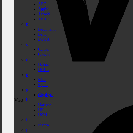
APC
Apple
Asrock
Asus
b
Bachmann
Benq
BOOX
c
Canon
Corsair
d
Dahua
DELL
e
Eizo
Epson
g
Gigabyte
Visa
h
Horizon
HP
HSM
i
Inepro
j