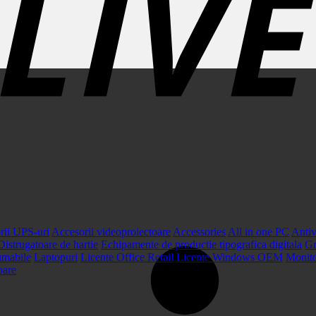
rii UPS-uri
Accesorii videoproiectoare
Accessories
All in one PC
Antiv
Distrugatoare de hartie
Echipamente de productie tipografica digitala
Gr
umabile
Laptopuri
Licente Office Retail
Licente Windows OEM
Monit
oare