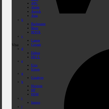
APC
Apple
Asrock
Asus
b
Bachmann
Benq
BOOX
c
Canon
Corsair
Visa
d
Dahua
DELL
e
Eizo
Epson
g
Gigabyte
h
Horizon
HP
HSM
i
Inepro
j