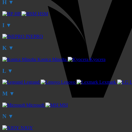
H
▼
HP
HSM
I
▼
INEPRO
K
▼
Konica Minolta
Kyocera
L
▼
Legrand
Lenovo
Lexmark
M
▼
Microsoft
MSI
N
▼
NJOY