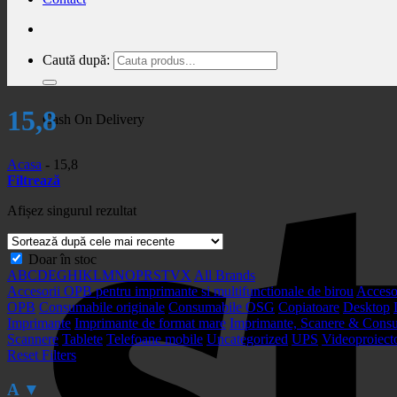
Caută după:
15,8
Cash On Delivery
Acasa
-
15,8
Filtrează
Afișez singurul rezultat
Doar în stoc
A
B
C
D
E
G
H
I
K
L
M
N
O
P
R
S
T
V
X
All Brands
Accesorii OPB pentru imprimante si multifunctionale de birou
Acceso
OPB
Consumabile originale
Consumabile OSG
Copiatoare
Desktop
Imprimante
Imprimante de format mare
Imprimante, Scanere & Cons
Scannere
Tablete
Telefoane mobile
Uncategorized
UPS
Videoproiect
Reset Filters
A
▼