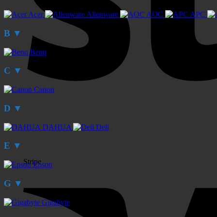
Acer
Alienware
AOC
APC
B
▼
Benq
C
▼
Canon
D
▼
DAHUA
Dell
E
▼
Stripe
Epson
G
▼
Gigabyte