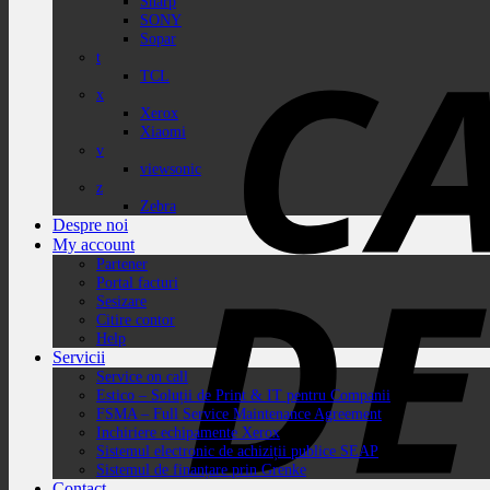
Sharp
SONY
Sopar
t
TCL
x
Xerox
Xiaomi
v
viewsonic
z
Zebra
Despre noi
My account
Partener
Portal facturi
Sesizare
Citire contor
Help
Servicii
Service on call
Estico – Soluții de Print & IT pentru Companii
FSMA – Full Service Maintenance Agreement
Inchiriere echipamente Xerox
Sistemul electronic de achiziții publice SEAP
Sistemul de finanțare prin Grenke
Contact