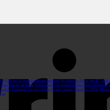
rii UPS-uri
Accesorii videoproiectoare
Accessories
All in one PC
Antiv
Distrugatoare de hartie
Echipamente de productie tipografica digitala
Gr
umabile
Laptopuri
Licente Office Retail
Licente Windows OEM
Monit
oare