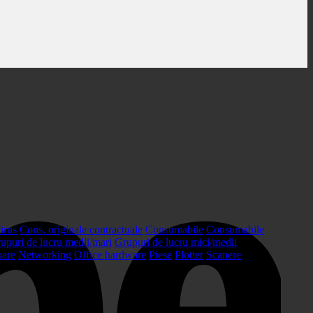
irus
Cons. originale contractuale
Consumabile
Consumabile
upuri de lucru medii/mari
Grupuri de lucru mici/medii
oare
Networking
Office hardware
Piese
Plotter
Scanere