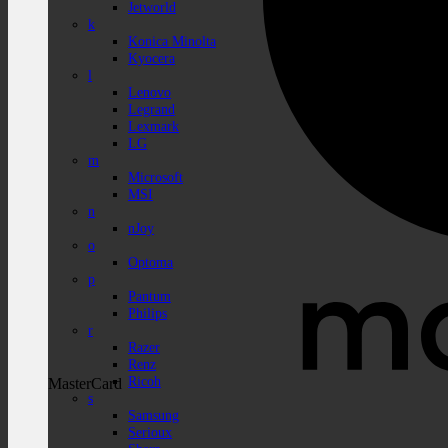
Jetworld
k
Konica Minolta
Kyocera
l
Lenovo
Legrand
Lexmark
LG
m
Microsoft
MSI
n
nJoy
o
Optoma
p
Pantum
Philips
r
Razer
Renz
Ricoh
MasterCard
s
Samsung
Serioux