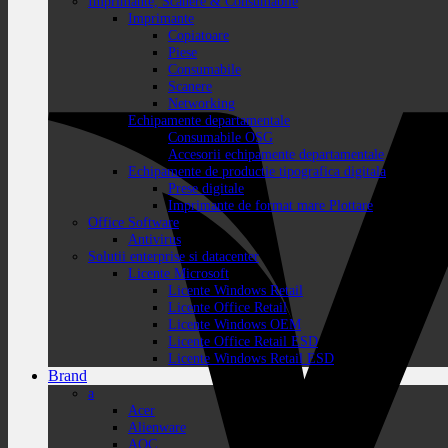
Imprimante, Scanere & Consumabile
Imprimante
Copiatoare
Piese
Consumabile
Scanere
Networking
Echipamente departamentale
Consumabile OSG
Accesorii echipamente departamentale
Echipamente de productie tipografica digitala
Prese digitale
Imprimante de format mare Plottare
Office Software
Antivirus
Solutii enterprise si datacenter
Licente Microsoft
Licente Windows Retail
Licente Office Retail
Licente Windows OEM
Licente Office Retail ESD
Licente Windows Retail ESD
Brand
a
Acer
Alienware
AOC