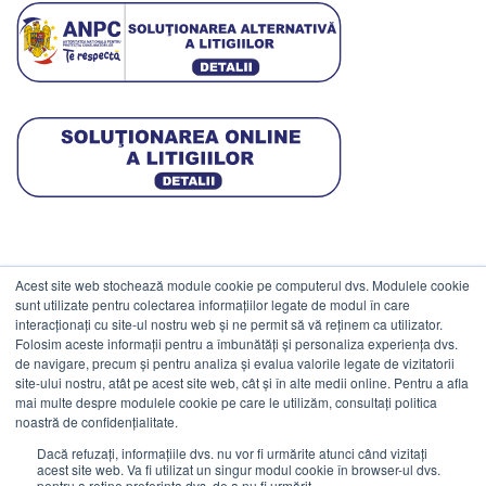
Acest site web stochează module cookie pe computerul dvs. Modulele cookie
DATE COMERCIALE
sunt utilizate pentru colectarea informațiilor legate de modul în care
interacționați cu site-ul nostru web și ne permit să vă reținem ca utilizator.
Folosim aceste informații pentru a îmbunătăți și personaliza experiența dvs.
ESTICO S.R.L.
de navigare, precum și pentru analiza și evalua valorile legate de vizitatorii
CIF: RO1094402.
site-ului nostru, atât pe acest site web, cât și în alte medii online. Pentru a afla
mai multe despre modulele cookie pe care le utilizăm, consultați politica
Reg.Com: J08/469/1991.
noastră de confidențialitate.
Dacă refuzați, informațiile dvs. nu vor fi urmărite atunci când vizitați
acest site web. Va fi utilizat un singur modul cookie în browser-ul dvs.
pentru a reține preferința dvs. de a nu fi urmărit.