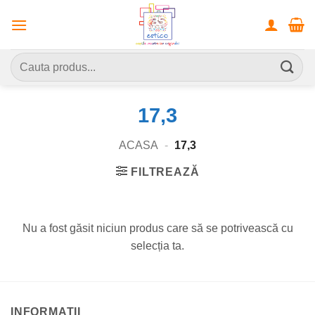
Skip
to
content
Caută
după:
17,3
ACASA
-
17,3
FILTREAZĂ
Nu a fost găsit niciun produs care să se potrivească cu
selecția ta.
INFORMATII