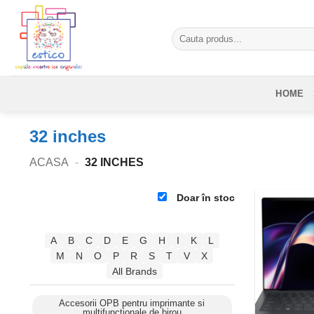
Skip
to
Caută
content
după:
HOME
32 inches
ACASA
-
32 INCHES
Doar în stoc
A
B
C
D
E
G
H
I
K
L
M
N
O
P
R
S
T
V
X
All Brands
Accesorii OPB pentru imprimante si
multifunctionale de birou