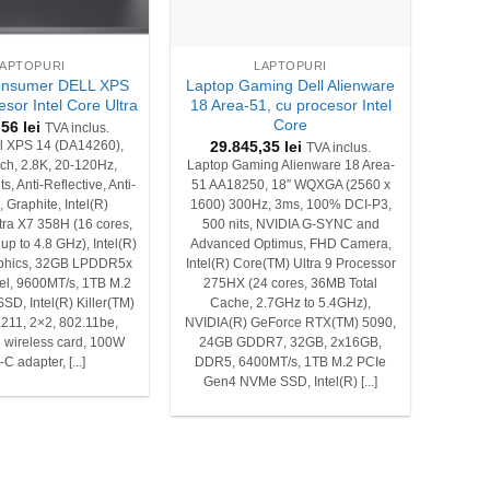
+
LAPTOPURI
LAPTOPURI
onsumer DELL XPS
Laptop Gaming Dell Alienware
esor Intel Core Ultra
18 Area-51, cu procesor Intel
Core
,56
lei
TVA inclus.
29.845,35
lei
l XPS 14 (DA14260),
TVA inclus.
uch, 2.8K, 20-120Hz,
Laptop Gaming Alienware 18 Area-
s, Anti-Reflective, Anti-
51 AA18250, 18″ WQXGA (2560 x
Graphite, Intel(R)
1600) 300Hz, 3ms, 100% DCI-P3,
tra X7 358H (16 cores,
500 nits, NVIDIA G-SYNC and
p to 4.8 GHz), Intel(R)
Advanced Optimus, FHD Camera,
aphics, 32GB LPDDR5x
Intel(R) Core(TM) Ultra 9 Processor
l, 9600MT/s, 1TB M.2
275HX (24 cores, 36MB Total
D, Intel(R) Killer(TM)
Cache, 2.7GHz to 5.4GHz),
E211, 2×2, 802.11be,
NVIDIA(R) GeForce RTX(TM) 5090,
6 wireless card, 100W
24GB GDDR7, 32GB, 2x16GB,
C adapter, [...]
DDR5, 6400MT/s, 1TB M.2 PCIe
Gen4 NVMe SSD, Intel(R) [...]