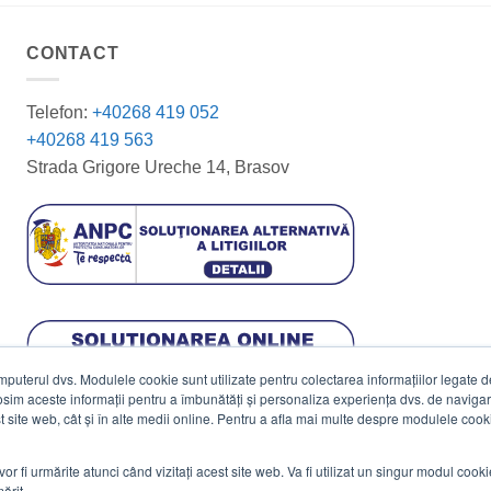
CONTACT
Telefon:
+40268 419 052
+40268 419 563
Strada Grigore Ureche 14, Brasov
terul dvs. Modulele cookie sunt utilizate pentru colectarea informațiilor legate de 
losim aceste informații pentru a îmbunătăți și personaliza experiența dvs. de navigar
est site web, cât și în alte medii online. Pentru a afla mai multe despre modulele cooki
vor fi urmărite atunci când vizitați acest site web. Va fi utilizat un singur modul cook
ărit.