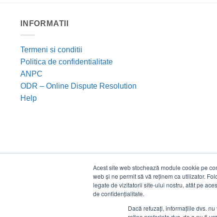
INFORMATII
Termeni si conditii
Politica de confidentialitate
ANPC
ODR – Online Dispute Resolution
Help
Acest site web stochează module cookie pe compu
web și ne permit să vă reținem ca utilizator. Fo
legate de vizitatorii site-ului nostru, atât pe ac
de confidențialitate.
Dacă refuzați, informațiile dvs. nu 
reține preferința dvs. de a nu fi urm