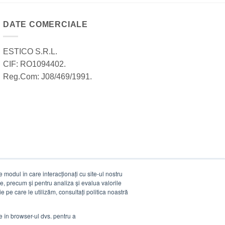
DATE COMERCIALE
ESTICO S.R.L.
CIF: RO1094402.
Reg.Com: J08/469/1991.
modul în care interacționați cu site-ul nostru
e, precum și pentru analiza și evalua valorile
e pe care le utilizăm, consultați politica noastră
ie în browser-ul dvs. pentru a