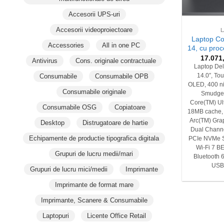
+
Accesorii UPS-uri
Accesorii videoproiectoare
Laptop C
Accessories
All in one PC
14, cu proc
17.071
Antivirus
Cons. originale contractuale
Laptop Del
Consumabile
Consumabile OPB
14.0″, To
OLED, 400 nit
Consumabile originale
Smudge, 
Core(TM) Ul
Consumabile OSG
Copiatoare
18MB cache, u
Arc(TM) Gr
Desktop
Distrugatoare de hartie
Dual Channe
Echipamente de productie tipografica digitala
PCIe NVMe SS
Wi-Fi 7 B
Grupuri de lucru medii/mari
Bluetooth 
USB-
Grupuri de lucru mici/medii
Imprimante
Imprimante de format mare
Imprimante, Scanere & Consumabile
Laptopuri
Licente Office Retail