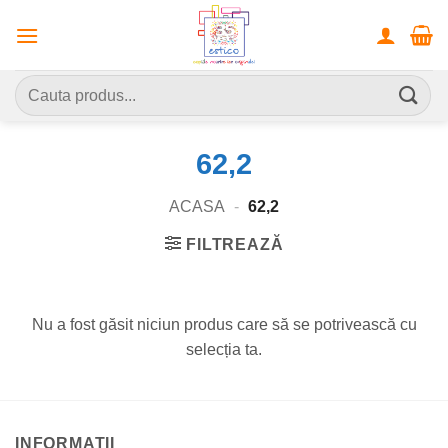
Skip
to
content
Caută
după:
62,2
ACASA
-
62,2
FILTREAZĂ
Nu a fost găsit niciun produs care să se potrivească cu
selecția ta.
INFORMATII