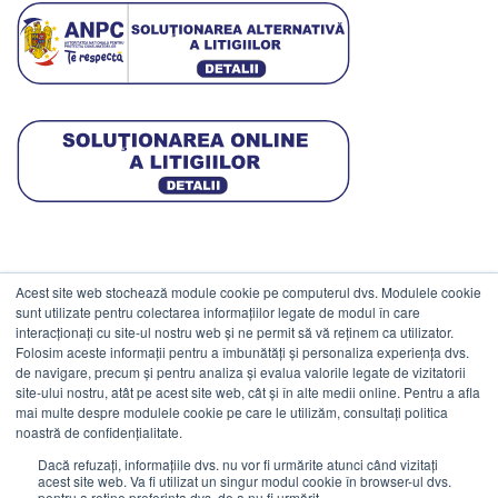
Acest site web stochează module cookie pe computerul dvs. Modulele cookie
DATE COMERCIALE
sunt utilizate pentru colectarea informațiilor legate de modul în care
interacționați cu site-ul nostru web și ne permit să vă reținem ca utilizator.
Folosim aceste informații pentru a îmbunătăți și personaliza experiența dvs.
ESTICO S.R.L.
de navigare, precum și pentru analiza și evalua valorile legate de vizitatorii
CIF: RO1094402.
site-ului nostru, atât pe acest site web, cât și în alte medii online. Pentru a afla
mai multe despre modulele cookie pe care le utilizăm, consultați politica
Reg.Com: J08/469/1991.
noastră de confidențialitate.
Dacă refuzați, informațiile dvs. nu vor fi urmărite atunci când vizitați
acest site web. Va fi utilizat un singur modul cookie în browser-ul dvs.
pentru a reține preferința dvs. de a nu fi urmărit.