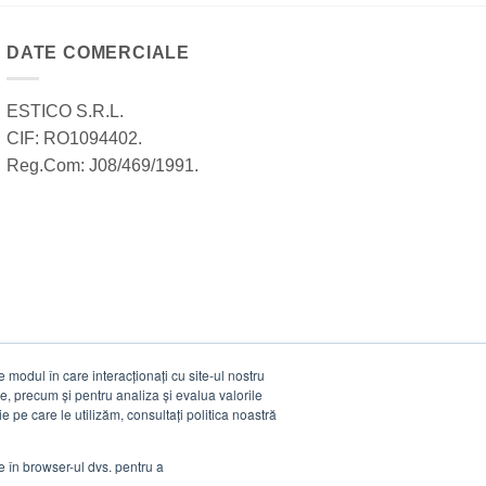
DATE COMERCIALE
ESTICO S.R.L.
CIF: RO1094402.
Reg.Com: J08/469/1991.
modul în care interacționați cu site-ul nostru
e, precum și pentru analiza și evalua valorile
e pe care le utilizăm, consultați politica noastră
ie în browser-ul dvs. pentru a