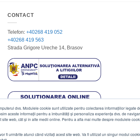
CONTACT
Telefon:
+40268 419 052
+40268 419 563
Strada Grigore Ureche 14, Brasov
terul dvs. Modulele cookie sunt utilizate pentru colectarea informațiilor legate de 
losim aceste informații pentru a îmbunătăți și personaliza experiența dvs. de navigar
est site web, cât și în alte medii online. Pentru a afla mai multe despre modulele cooki
vor fi urmărite atunci când vizitați acest site web. Va fi utilizat un singur modul cook
ărit.