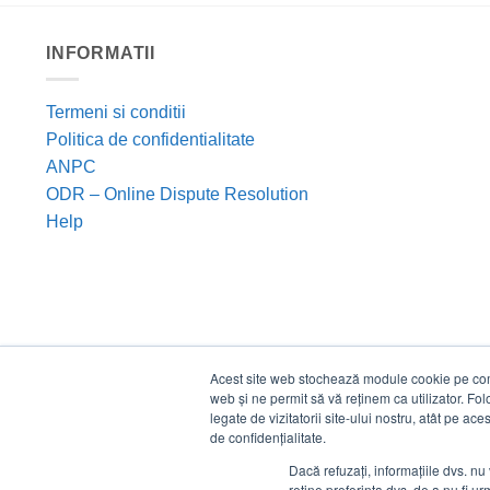
INFORMATII
Termeni si conditii
Politica de confidentialitate
ANPC
ODR – Online Dispute Resolution
Help
Acest site web stochează module cookie pe compu
web și ne permit să vă reținem ca utilizator. Fo
legate de vizitatorii site-ului nostru, atât pe ac
de confidențialitate.
Dacă refuzați, informațiile dvs. nu 
reține preferința dvs. de a nu fi urm