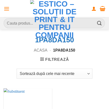
Skip
to
content
Caută
după:
1PA8DA150
ACASA
-
1PA8DA150
FILTREAZĂ