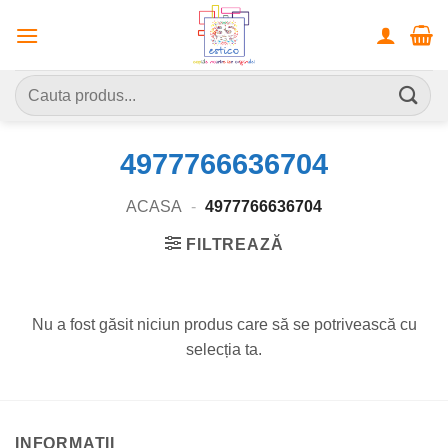
Skip
to
content
Caută
după:
4977766636704
ACASA
-
4977766636704
FILTREAZĂ
Nu a fost găsit niciun produs care să se potrivească cu
selecția ta.
INFORMATII