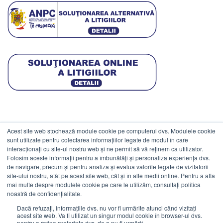
Acest site web stochează module cookie pe computerul dvs. Modulele cookie
DATE COMERCIALE
sunt utilizate pentru colectarea informațiilor legate de modul în care
interacționați cu site-ul nostru web și ne permit să vă reținem ca utilizator.
Folosim aceste informații pentru a îmbunătăți și personaliza experiența dvs.
ESTICO S.R.L.
de navigare, precum și pentru analiza și evalua valorile legate de vizitatorii
CIF: RO1094402.
site-ului nostru, atât pe acest site web, cât și în alte medii online. Pentru a afla
mai multe despre modulele cookie pe care le utilizăm, consultați politica
Reg.Com: J08/469/1991.
noastră de confidențialitate.
Dacă refuzați, informațiile dvs. nu vor fi urmărite atunci când vizitați
acest site web. Va fi utilizat un singur modul cookie în browser-ul dvs.
pentru a reține preferința dvs. de a nu fi urmărit.