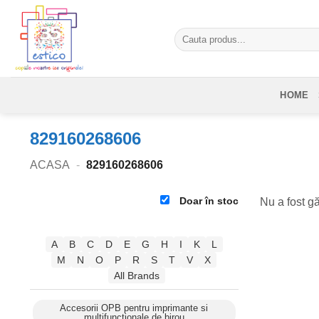
Skip
to
Caută
content
după:
HOME
829160268606
ACASA
-
829160268606
Doar în stoc
Nu a fost gă
A
B
C
D
E
G
H
I
K
L
M
N
O
P
R
S
T
V
X
All Brands
Accesorii OPB pentru imprimante si
multifunctionale de birou