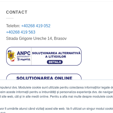
CONTACT
Telefon:
+40268 419 052
+40268 419 563
Strada Grigore Ureche 14, Brasov
terul dvs. Modulele cookie sunt utilizate pentru colectarea informațiilor legate de 
losim aceste informații pentru a îmbunătăți și personaliza experiența dvs. de navigar
est site web, cât și în alte medii online. Pentru a afla mai multe despre modulele cooki
vor fi urmărite atunci când vizitați acest site web. Va fi utilizat un singur modul cook
ărit.