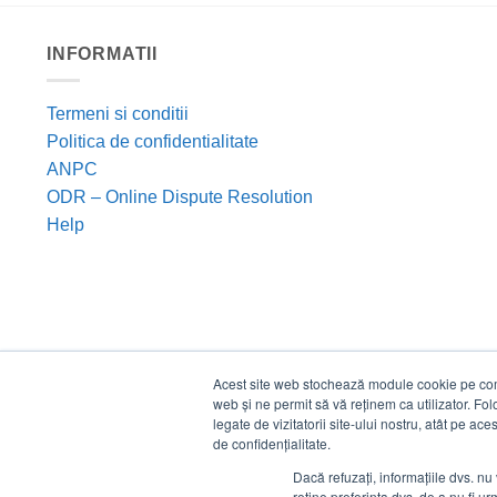
INFORMATII
Termeni si conditii
Politica de confidentialitate
ANPC
ODR – Online Dispute Resolution
Help
Acest site web stochează module cookie pe compu
web și ne permit să vă reținem ca utilizator. Fo
legate de vizitatorii site-ului nostru, atât pe ac
de confidențialitate.
Dacă refuzați, informațiile dvs. nu 
reține preferința dvs. de a nu fi urm