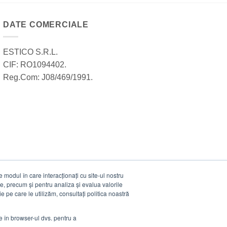
DATE COMERCIALE
ESTICO S.R.L.
CIF: RO1094402.
Reg.Com: J08/469/1991.
modul în care interacționați cu site-ul nostru
e, precum și pentru analiza și evalua valorile
e pe care le utilizăm, consultați politica noastră
ie în browser-ul dvs. pentru a