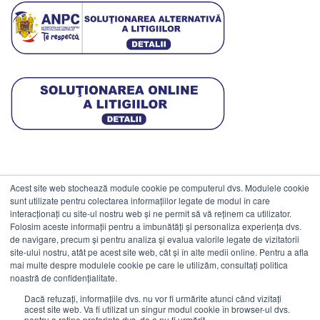
Acest site web stochează module cookie pe computerul dvs. Modulele cookie
DATE COMERCIALE
sunt utilizate pentru colectarea informațiilor legate de modul în care
interacționați cu site-ul nostru web și ne permit să vă reținem ca utilizator.
Folosim aceste informații pentru a îmbunătăți și personaliza experiența dvs.
ESTICO S.R.L.
de navigare, precum și pentru analiza și evalua valorile legate de vizitatorii
CIF: RO1094402.
site-ului nostru, atât pe acest site web, cât și în alte medii online. Pentru a afla
mai multe despre modulele cookie pe care le utilizăm, consultați politica
Reg.Com: J08/469/1991.
noastră de confidențialitate.
Dacă refuzați, informațiile dvs. nu vor fi urmărite atunci când vizitați
acest site web. Va fi utilizat un singur modul cookie în browser-ul dvs.
pentru a reține preferința dvs. de a nu fi urmărit.