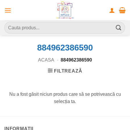
Skip
to
content
Caută
după:
884962386590
ACASA
-
884962386590
FILTREAZĂ
Nu a fost găsit niciun produs care să se potrivească cu
selecția ta.
INFORMATII