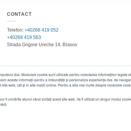
CONTACT
Telefon:
+40268 419 052
+40268 419 563
Strada Grigore Ureche 14, Brasov
terul dvs. Modulele cookie sunt utilizate pentru colectarea informațiilor legate de 
losim aceste informații pentru a îmbunătăți și personaliza experiența dvs. de navigar
est site web, cât și în alte medii online. Pentru a afla mai multe despre modulele cooki
vor fi urmărite atunci când vizitați acest site web. Va fi utilizat un singur modul cook
ărit.