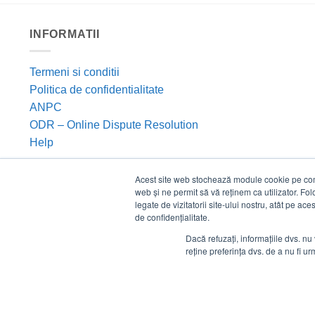
INFORMATII
Termeni si conditii
Politica de confidentialitate
ANPC
ODR – Online Dispute Resolution
Help
Acest site web stochează module cookie pe compu
web și ne permit să vă reținem ca utilizator. Fo
legate de vizitatorii site-ului nostru, atât pe ac
de confidențialitate.
Dacă refuzați, informațiile dvs. nu 
reține preferința dvs. de a nu fi urm
©
Estico S.R.L. 2026. Toate drepturile rezervate.