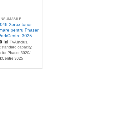
NSUMABILE
048 Xerox toner
 mare pentru Phaser
WorkCentre 3025
20
lei
TVA inclus.
 standard capacity,
 for Phaser 3020/
kCentre 3025