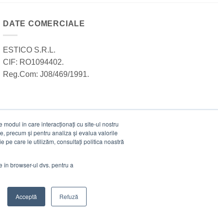
DATE COMERCIALE
ESTICO S.R.L.
CIF: RO1094402.
Reg.Com: J08/469/1991.
modul în care interacționați cu site-ul nostru
e, precum și pentru analiza și evalua valorile
e pe care le utilizăm, consultați politica noastră
ie în browser-ul dvs. pentru a
Acceptă
Refuză
Visa
MasterCard
Cash
Stripe
Visa
On
Electro