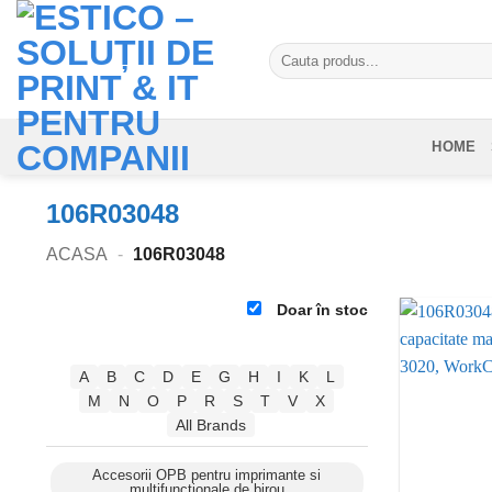
Skip
to
Caută
content
după:
HOME
106R03048
ACASA
-
106R03048
Doar în stoc
A
B
C
D
E
G
H
I
K
L
M
N
O
P
R
S
T
V
X
All Brands
Accesorii OPB pentru imprimante si
multifunctionale de birou