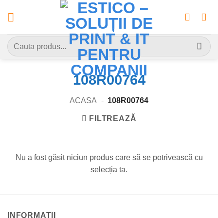
Skip
to
content
Caută
după:
108R00764
ACASA
-
108R00764
FILTREAZĂ
Nu a fost găsit niciun produs care să se potrivească cu
selecția ta.
INFORMATII