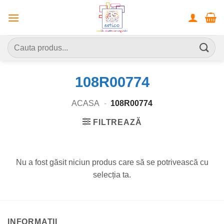
Skip
to
content
Caută
după:
108R00774
ACASA
-
108R00774
FILTREAZĂ
Nu a fost găsit niciun produs care să se potrivească cu
selecția ta.
INFORMATII