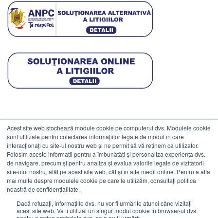
Acest site web stochează module cookie pe computerul dvs. Modulele cookie
DATE COMERCIALE
sunt utilizate pentru colectarea informațiilor legate de modul în care
interacționați cu site-ul nostru web și ne permit să vă reținem ca utilizator.
Folosim aceste informații pentru a îmbunătăți și personaliza experiența dvs.
ESTICO S.R.L.
de navigare, precum și pentru analiza și evalua valorile legate de vizitatorii
CIF: RO1094402.
site-ului nostru, atât pe acest site web, cât și în alte medii online. Pentru a afla
mai multe despre modulele cookie pe care le utilizăm, consultați politica
Reg.Com: J08/469/1991.
noastră de confidențialitate.
Dacă refuzați, informațiile dvs. nu vor fi urmărite atunci când vizitați
acest site web. Va fi utilizat un singur modul cookie în browser-ul dvs.
pentru a reține preferința dvs. de a nu fi urmărit.