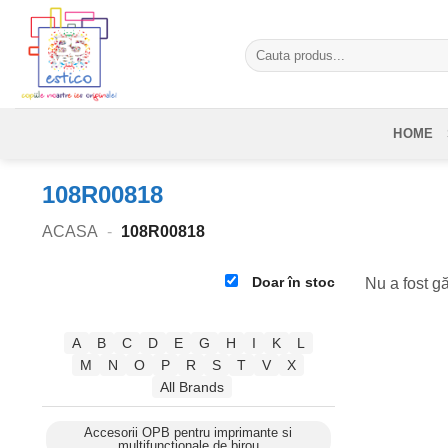
Skip
to
Caută
content
după:
HOME
108R00818
ACASA
-
108R00818
Doar în stoc
Nu a fost gă
A
B
C
D
E
G
H
I
K
L
M
N
O
P
R
S
T
V
X
All Brands
Accesorii OPB pentru imprimante si
multifunctionale de birou