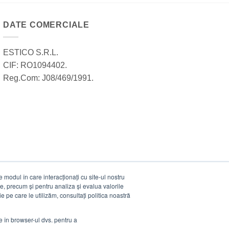
DATE COMERCIALE
ESTICO S.R.L.
CIF: RO1094402.
Reg.Com: J08/469/1991.
modul în care interacționați cu site-ul nostru
e, precum și pentru analiza și evalua valorile
e pe care le utilizăm, consultați politica noastră
ie în browser-ul dvs. pentru a