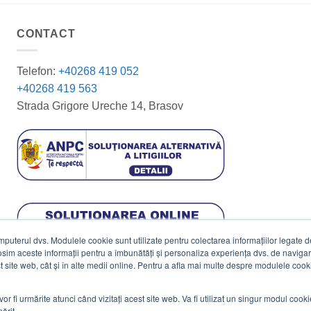
CONTACT
Telefon:
+40268 419 052
+40268 419 563
Strada Grigore Ureche 14, Brasov
terul dvs. Modulele cookie sunt utilizate pentru colectarea informațiilor legate de 
losim aceste informații pentru a îmbunătăți și personaliza experiența dvs. de navigar
est site web, cât și în alte medii online. Pentru a afla mai multe despre modulele cooki
vor fi urmărite atunci când vizitați acest site web. Va fi utilizat un singur modul cook
ărit.