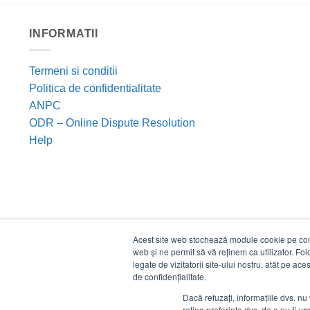
INFORMATII
Termeni si conditii
Politica de confidentialitate
ANPC
ODR – Online Dispute Resolution
Help
Acest site web stochează module cookie pe compu
web și ne permit să vă reținem ca utilizator. Fo
legate de vizitatorii site-ului nostru, atât pe ac
de confidențialitate.
Dacă refuzați, informațiile dvs. nu 
reține preferința dvs. de a nu fi urm