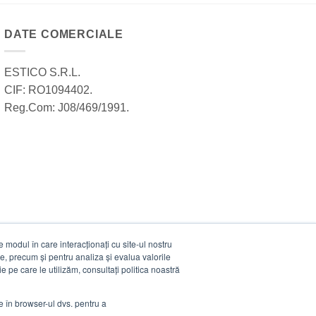
DATE COMERCIALE
ESTICO S.R.L.
CIF: RO1094402.
Reg.Com: J08/469/1991.
modul în care interacționați cu site-ul nostru
e, precum și pentru analiza și evalua valorile
e pe care le utilizăm, consultați politica noastră
ie în browser-ul dvs. pentru a