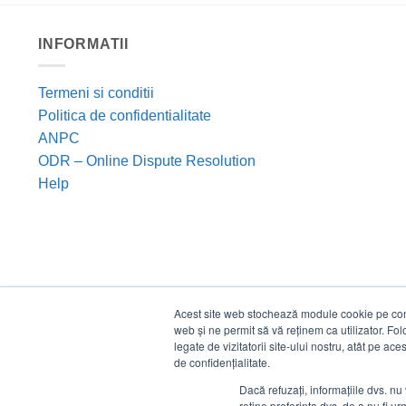
INFORMATII
Termeni si conditii
Politica de confidentialitate
ANPC
ODR – Online Dispute Resolution
Help
Acest site web stochează module cookie pe compu
web și ne permit să vă reținem ca utilizator. Fo
legate de vizitatorii site-ului nostru, atât pe ac
de confidențialitate.
Dacă refuzați, informațiile dvs. nu 
reține preferința dvs. de a nu fi urm