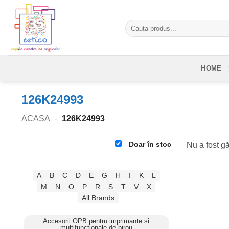
Skip
to
Caută
content
după:
HOME
126K24993
ACASA
-
126K24993
Doar în stoc
Nu a fost gă
A
B
C
D
E
G
H
I
K
L
M
N
O
P
R
S
T
V
X
All Brands
Accesorii OPB pentru imprimante si
multifunctionale de birou