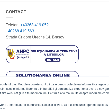
CONTACT
Telefon:
+40268 419 052
+40268 419 563
Strada Grigore Ureche 14, Brasov
terul dvs. Modulele cookie sunt utilizate pentru colectarea informațiilor legate de 
losim aceste informații pentru a îmbunătăți și personaliza experiența dvs. de navigar
est site web, cât și în alte medii online. Pentru a afla mai multe despre modulele cooki
vor fi urmărite atunci când vizitați acest site web. Va fi utilizat un singur modul cook
ărit.