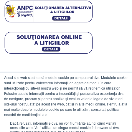
Acest site web stochează module cookie pe computerul dvs. Modulele cookie
DATE COMERCIALE
sunt utilizate pentru colectarea informațiilor legate de modul în care
interacționați cu site-ul nostru web și ne permit să vă reținem ca utilizator.
Folosim aceste informații pentru a îmbunătăți și personaliza experiența dvs.
ESTICO S.R.L.
de navigare, precum și pentru analiza și evalua valorile legate de vizitatorii
CIF: RO1094402.
site-ului nostru, atât pe acest site web, cât și în alte medii online. Pentru a afla
mai multe despre modulele cookie pe care le utilizăm, consultați politica
Reg.Com: J08/469/1991.
noastră de confidențialitate.
Dacă refuzați, informațiile dvs. nu vor fi urmărite atunci când vizitați
acest site web. Va fi utilizat un singur modul cookie în browser-ul dvs.
pentru a reține preferința dvs. de a nu fi urmărit.