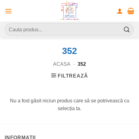
Skip
to
content
Caută
după:
352
ACASA
-
352
FILTREAZĂ
Nu a fost găsit niciun produs care să se potrivească cu
selecția ta.
INFORMATII