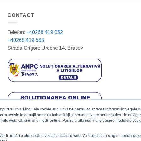
CONTACT
Telefon:
+40268 419 052
+40268 419 563
Strada Grigore Ureche 14, Brasov
terul dvs. Modulele cookie sunt utilizate pentru colectarea informațiilor legate de 
losim aceste informații pentru a îmbunătăți și personaliza experiența dvs. de navigar
est site web, cât și în alte medii online. Pentru a afla mai multe despre modulele cooki
vor fi urmărite atunci când vizitați acest site web. Va fi utilizat un singur modul cook
ărit.