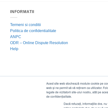
INFORMATII
Termeni si conditii
Politica de confidentialitate
ANPC
ODR – Online Dispute Resolution
Help
Acest site web stochează module cookie pe compu
web și ne permit să vă reținem ca utilizator. Fo
legate de vizitatorii site-ului nostru, atât pe ac
de confidențialitate.
Dacă refuzați, informațiile dvs. nu 
reține preferința dvs. de a nu fi urm