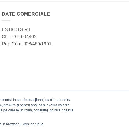
DATE COMERCIALE
ESTICO S.R.L.
CIF: RO1094402.
Reg.Com: J08/469/1991.
modul în care interacționați cu site-ul nostru
e, precum și pentru analiza și evalua valorile
e pe care le utilizăm, consultați politica noastră
ie în browser-ul dvs. pentru a