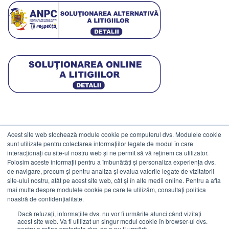
Acest site web stochează module cookie pe computerul dvs. Modulele cookie
DATE COMERCIALE
sunt utilizate pentru colectarea informațiilor legate de modul în care
interacționați cu site-ul nostru web și ne permit să vă reținem ca utilizator.
Folosim aceste informații pentru a îmbunătăți și personaliza experiența dvs.
ESTICO S.R.L.
de navigare, precum și pentru analiza și evalua valorile legate de vizitatorii
CIF: RO1094402.
site-ului nostru, atât pe acest site web, cât și în alte medii online. Pentru a afla
mai multe despre modulele cookie pe care le utilizăm, consultați politica
Reg.Com: J08/469/1991.
noastră de confidențialitate.
Dacă refuzați, informațiile dvs. nu vor fi urmărite atunci când vizitați
acest site web. Va fi utilizat un singur modul cookie în browser-ul dvs.
pentru a reține preferința dvs. de a nu fi urmărit.